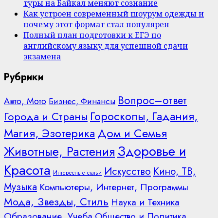
туры на Байкал меняют сознание
Как устроен современный шоурум одежды и
почему этот формат стал популярен
Полный план подготовки к ЕГЭ по
английскому языку для успешной сдачи
экзамена
Рубрики
Вопрос–ответ
Авто, Мото
Бизнес, Финансы
Гороскопы, Гадания,
Города и Страны
Дом и Семья
Магия, Эзотерика
Здоровье и
Животные, Растения
Красота
Искусство
Кино, ТВ,
Интересные статьи
Музыка
Компьютеры, Интернет, Программы
Мода, Звезды, Стиль
Наука и Техника
Образование, Учеба
Общество и Политика