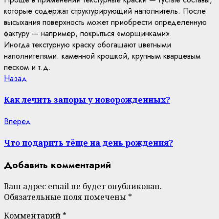
которые содержат структурирующий наполнитель. После
высыхания поверхность может приобрести определенную
фактуру — например, покрыться «морщинками».
Иногда текстурную краску обогащают цветными
наполнителями: каменной крошкой, крупным кварцевым
песком и т.д.
Continue
Previous
Назад
post:
Reading
Как лечить запоры у новорожденных?
Next
Вперед
post:
Что подарить тёще на день рождения?
Добавить комментарий
Ваш адрес email не будет опубликован.
Обязательные поля помечены
*
Комментарий
*