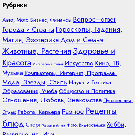
Рубрики
Вопрос–ответ
Авто, Мото
Бизнес, Финансы
Гороскопы, Гадания,
Города и Страны
Дом и Семья
Магия, Эзотерика
Здоровье и
Животные, Растения
Красота
Искусство
Кино, ТВ,
Интересные статьи
Музыка
Компьютеры, Интернет, Программы
Мода, Звезды, Стиль
Наука и Техника
Образование, Учеба
Общество и Политика
Отношения, Любовь, Знакомства
Путешествия,
Рецепты
Разное
Работа, Карьера
Отдых
блюд
Хобби,
Спорт
Фото, Видеосъемка
Товары и Услуги
Развлечения, Игры