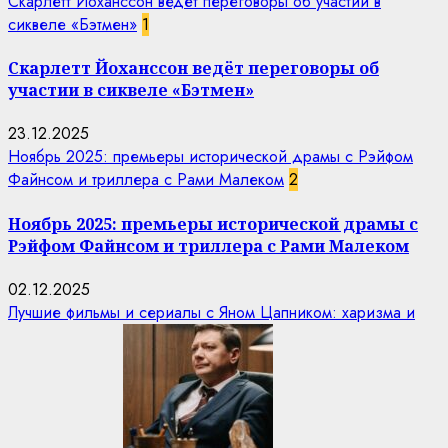
Скарлетт Йоханссон ведёт переговоры об участии в
сиквеле «Бэтмен»
1
Скарлетт Йоханссон ведёт переговоры об
участии в сиквеле «Бэтмен»
23.12.2025
Ноябрь 2025: премьеры исторической драмы с Рэйфом
Файнсом и триллера с Рами Малеком
2
Ноябрь 2025: премьеры исторической драмы с
Рэйфом Файнсом и триллера с Рами Малеком
02.12.2025
Лучшие фильмы и сериалы с Яном Цапником: харизма и