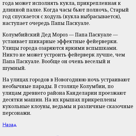
года может исполнять кукла, прикрепленная к
длинной палке. Когда часы бьют полночь, Старый
год спускается с ходуль (кукла выбрасывается),
наступает очередь Папы Паскуале.
Колумбийский Дед Мороз — Папа Паскуале —
устаивает шикарные эффектные фейерверки.
Улицы города озаряются яркими вспышками.
Никто не может устроить фейерверк лучше, чем
Папа Паскуале. Вообще он очень веселый и
шумный.
На улицах городов в Новогоднюю ночь устраивают
необычные парады. В столице Колумбии, по
улицам древнего района Канделарии проезжают
десятки машин. На их крышах прикреплены
кукольные клоуны, ведьмы и различные сказочные
персонажи.
Continue
Previous
Назад
post: