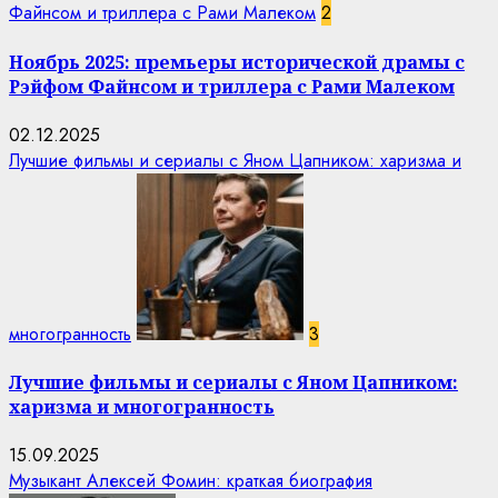
Файнсом и триллера с Рами Малеком
2
Ноябрь 2025: премьеры исторической драмы с
Рэйфом Файнсом и триллера с Рами Малеком
02.12.2025
Лучшие фильмы и сериалы с Яном Цапником: харизма и
многогранность
3
Лучшие фильмы и сериалы с Яном Цапником:
харизма и многогранность
15.09.2025
Музыкант Алексей Фомин: краткая биография