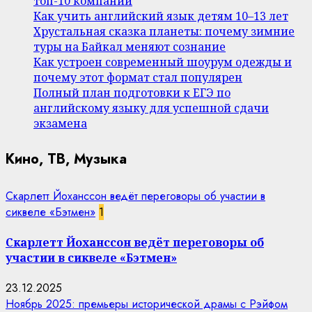
топ-10 компаний
Как учить английский язык детям 10–13 лет
Хрустальная сказка планеты: почему зимние
туры на Байкал меняют сознание
Как устроен современный шоурум одежды и
почему этот формат стал популярен
Полный план подготовки к ЕГЭ по
английскому языку для успешной сдачи
экзамена
Кино, ТВ, Музыка
Скарлетт Йоханссон ведёт переговоры об участии в
сиквеле «Бэтмен»
1
Скарлетт Йоханссон ведёт переговоры об
участии в сиквеле «Бэтмен»
23.12.2025
Ноябрь 2025: премьеры исторической драмы с Рэйфом