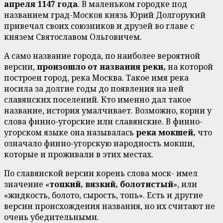
апреля 1147 года
. В маленьком городке под
названием град-Москов князь Юрий Долгорукий
привечал своих союзников и друзей во главе с
князем Святославом Ольговичем.
А само название города, по наиболее вероятной
версии,
произошло от названия реки,
на которой
построен город, река Москва. Такое имя река
носила за долгие годы до появления на ней
славянских поселений. Кто именно дал такое
название, история умалчивает. Возможно, корни у
слова финно-угорские или славянские. В финно-
угорском языке она называлась
река мокшей,
что
означало финно-угорскую народность мокши,
которые и проживали в этих местах.
По славянской версии корень слова моск- имел
значение «
топкий, вязкий, болотистый
», или
«жидкость, болото, сырость, топь». Есть и другие
версии происхождения названия, но их считают не
очень убедительными.