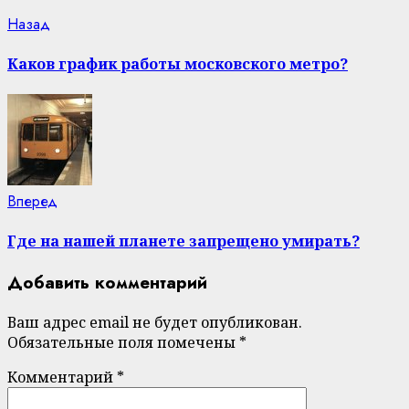
Continue
Previous
Назад
post:
Reading
Каков график работы московского метро?
Next
Вперед
post:
Где на нашей планете запрещено умирать?
Добавить комментарий
Ваш адрес email не будет опубликован.
Обязательные поля помечены
*
Комментарий
*