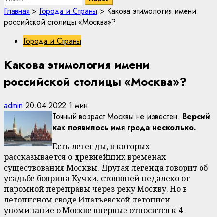
Главная
>
Города и Страны
>
Какова этимология имени
российской столицы «Москва»?
Города и Страны
Какова этимология имени
российской столицы «Москва»?
admin
20.04.2022
1 мин
Точный возраст Москвы не известен.
Версий
как появилось имя грода несколько.
Есть легенды, в которых
рассказывается о древнейших временах
существования Москвы. Другая легенда говорит об
усадьбе боярина Кучки, стоявшей недалеко от
паромной переправы через реку Москву. Но в
летописном своде Ипатьевской летописи
упоминание о Москве впервые относится к
4