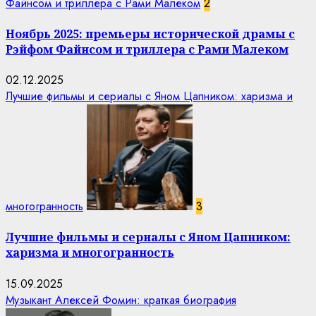
Файнсом и триллера с Рами Малеком
2
Ноябрь 2025: премьеры исторической драмы с
Рэйфом Файнсом и триллера с Рами Малеком
02.12.2025
Лучшие фильмы и сериалы с Яном Цапником: харизма и
многогранность
3
Лучшие фильмы и сериалы с Яном Цапником:
харизма и многогранность
15.09.2025
Музыкант Алексей Фомин: краткая биография