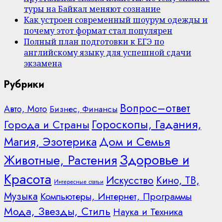
туры на Байкал меняют сознание
Как устроен современный шоурум одежды и
почему этот формат стал популярен
Полный план подготовки к ЕГЭ по
английскому языку для успешной сдачи
экзамена
Рубрики
Вопрос–ответ
Авто, Мото
Бизнес, Финансы
Гороскопы, Гадания,
Города и Страны
Дом и Семья
Магия, Эзотерика
Здоровье и
Животные, Растения
Красота
Искусство
Кино, ТВ,
Интересные статьи
Музыка
Компьютеры, Интернет, Программы
Мода, Звезды, Стиль
Наука и Техника