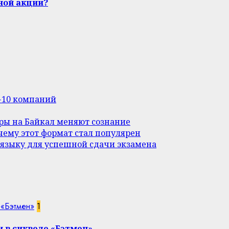
ной акции?
п-10 компаний
уры на Байкал меняют сознание
ему этот формат стал популярен
 языку для успешной сдачи экзамена
 «Бэтмен»
1
 в сиквеле «Бэтмен»