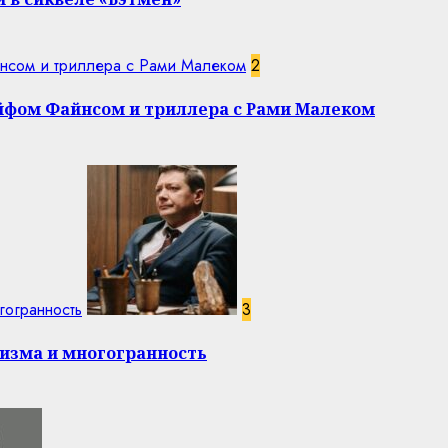
нсом и триллера с Рами Малеком
2
эйфом Файнсом и триллера с Рами Малеком
гогранность
3
изма и многогранность