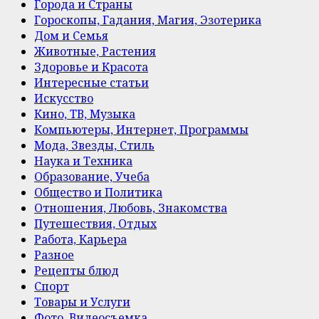
Города и Страны
Гороскопы, Гадания, Магия, Эзотерика
Дом и Семья
Животные, Растения
Здоровье и Красота
Интересные статьи
Искусство
Кино, ТВ, Музыка
Компьютеры, Интернет, Программы
Мода, Звезды, Стиль
Наука и Техника
Образование, Учеба
Общество и Политика
Отношения, Любовь, Знакомства
Путешествия, Отдых
Работа, Карьера
Разное
Рецепты блюд
Спорт
Товары и Услуги
Фото, Видеосъемка