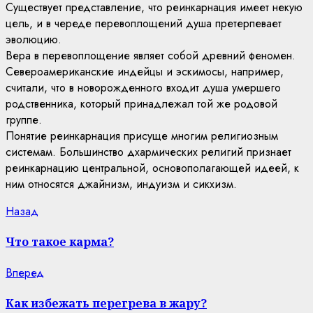
Существует представление, что реинкарнация имеет некую
цель, и в череде перевоплощений душа претерпевает
эволюцию.
Вера в перевоплощение являет собой древний феномен.
Североамериканские индейцы и эскимосы, например,
считали, что в новорожденного входит душа умершего
родственника, который принадлежал той же родовой
группе.
Понятие реинкарнация присуще многим религиозным
системам. Большинство дхармических религий признает
реинкарнацию центральной, основополагающей идеей, к
ним относятся джайнизм, индуизм и сикхизм.
Continue
Previous
Назад
post:
Reading
Что такое карма?
Next
Вперед
post:
Как избежать перегрева в жару?