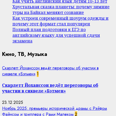
Как учить английский язык детям 10–13 лет
Хрустальная сказка планеты: почему зимние
туры на Байкал меняют сознание
Как устроен современный шоурум одежды и
почему этот формат стал популярен
Полный план подготовки к ЕГЭ по
английскому языку для успешной сдачи
экзамена
Кино, ТВ, Музыка
Скарлетт Йоханссон ведёт переговоры об участии в
сиквеле «Бэтмен»
1
Скарлетт Йоханссон ведёт переговоры об
участии в сиквеле «Бэтмен»
23.12.2025
Ноябрь 2025: премьеры исторической драмы с Рэйфом
Файнсом и триллера с Рами Малеком
2