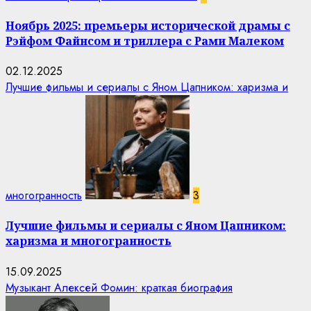
Ноябрь 2025: премьеры исторической драмы с
Рэйфом Файнсом и триллера с Рами Малеком
02.12.2025
Лучшие фильмы и сериалы с Яном Цапником: харизма и
многогранность
3
Лучшие фильмы и сериалы с Яном Цапником:
харизма и многогранность
15.09.2025
Музыкант Алексей Фомин: краткая биография