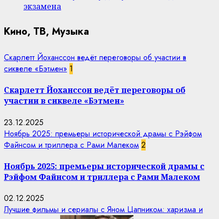
экзамена
Кино, ТВ, Музыка
Скарлетт Йоханссон ведёт переговоры об участии в
сиквеле «Бэтмен»
1
Скарлетт Йоханссон ведёт переговоры об
участии в сиквеле «Бэтмен»
23.12.2025
Ноябрь 2025: премьеры исторической драмы с Рэйфом
Файнсом и триллера с Рами Малеком
2
Ноябрь 2025: премьеры исторической драмы с
Рэйфом Файнсом и триллера с Рами Малеком
02.12.2025
Лучшие фильмы и сериалы с Яном Цапником: харизма и