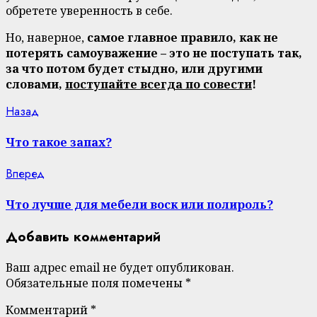
обретете уверенность в себе.
Но, наверное,
самое главное правило, как не
потерять самоуважение – это не поступать так,
за что потом будет стыдно, или другими
словами,
поступайте всегда по совести
!
Continue
Previous
Назад
post:
Reading
Что такое запах?
Next
Вперед
post:
Что лучше для мебели воск или полироль?
Добавить комментарий
Ваш адрес email не будет опубликован.
Обязательные поля помечены
*
Комментарий
*