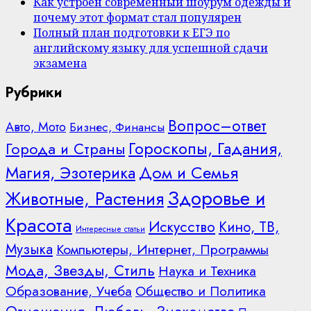
Как устроен современный шоурум одежды и
почему этот формат стал популярен
Полный план подготовки к ЕГЭ по
английскому языку для успешной сдачи
экзамена
Рубрики
Вопрос–ответ
Авто, Мото
Бизнес, Финансы
Гороскопы, Гадания,
Города и Страны
Дом и Семья
Магия, Эзотерика
Здоровье и
Животные, Растения
Красота
Искусство
Кино, ТВ,
Интересные статьи
Музыка
Компьютеры, Интернет, Программы
Мода, Звезды, Стиль
Наука и Техника
Образование, Учеба
Общество и Политика