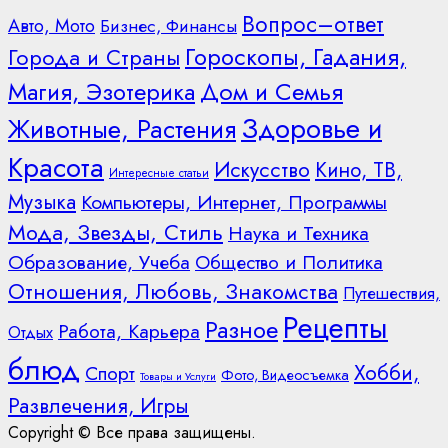
Вопрос–ответ
Авто, Мото
Бизнес, Финансы
Гороскопы, Гадания,
Города и Страны
Дом и Семья
Магия, Эзотерика
Здоровье и
Животные, Растения
Красота
Искусство
Кино, ТВ,
Интересные статьи
Музыка
Компьютеры, Интернет, Программы
Мода, Звезды, Стиль
Наука и Техника
Образование, Учеба
Общество и Политика
Отношения, Любовь, Знакомства
Путешествия,
Рецепты
Разное
Работа, Карьера
Отдых
блюд
Хобби,
Спорт
Фото, Видеосъемка
Товары и Услуги
Развлечения, Игры
Copyright © Все права защищены.