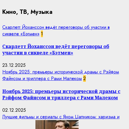
Кино, ТВ, Музыка
Скарлетт Йоханссон ведёт переговоры об участии в
сиквеле «Бэтмен»
1
Скарлетт Йоханссон ведёт переговоры об
участии в сиквеле «Бэтмен»
23.12.2025
Ноябрь 2025: премьеры исторической драмы с Рэйфом
Файнсом и триллера с Рами Малеком
2
Ноябрь 2025: премьеры исторической драмы с
Рэйфом Файнсом и триллера с Рами Малеком
02.12.2025
Лучшие фильмы и сериалы с Яном Цапником: харизма и