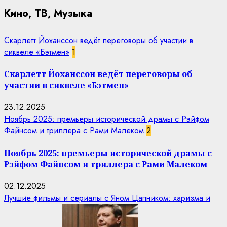
Кино, ТВ, Музыка
Скарлетт Йоханссон ведёт переговоры об участии в
сиквеле «Бэтмен»
1
Скарлетт Йоханссон ведёт переговоры об
участии в сиквеле «Бэтмен»
23.12.2025
Ноябрь 2025: премьеры исторической драмы с Рэйфом
Файнсом и триллера с Рами Малеком
2
Ноябрь 2025: премьеры исторической драмы с
Рэйфом Файнсом и триллера с Рами Малеком
02.12.2025
Лучшие фильмы и сериалы с Яном Цапником: харизма и