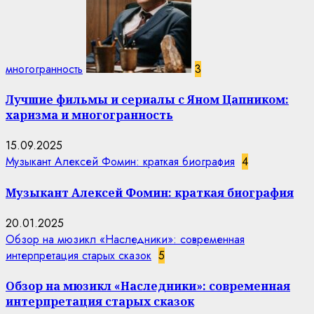
многогранность
3
Лучшие фильмы и сериалы с Яном Цапником:
харизма и многогранность
15.09.2025
Музыкант Алексей Фомин: краткая биография
4
Музыкант Алексей Фомин: краткая биография
20.01.2025
Обзор на мюзикл «Наследники»: современная
интерпретация старых сказок
5
Обзор на мюзикл «Наследники»: современная
интерпретация старых сказок