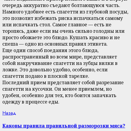
очередь аккуратно съедают болтающуюся часть.
Намного удобнее есть спагетти из глубокой посуды,
это позволит избежать риска испачкаться самому
или испачкать стол. Самое главное — есть не
торопясь, даже если вы очень сильно голодны или
просто обожаете это блюдо. Кушать красиво и не
спеша — одно из основных правил этикета.
Еще один способ поедания этого блюда,
распространенный во всем мире, представляет
собой накручивание спагетти на зубцы вилки в
ложке. Это довольно удобно, особенно, если
спагетти подано в плоской тарелке.
Последний прием представляет собой разрезание
спагетти на кусочки. Он менее приемлем, но
удобен, особенно для тех, кто боится запачкать
одежду в процессе еды.
Continue
Previous
Назад
post:
Reading
Каковы правила правильной разморозки мяса?