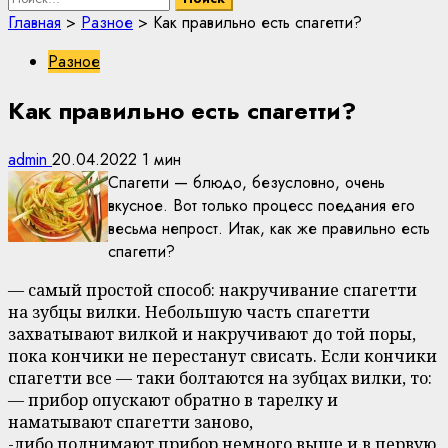
Главная
>
Разное
>
Как правильно есть спагетти?
Разное
Как правильно есть спагетти?
admin
20.04.2022
1 мин
Спагетти — блюдо, безусловно, очень
вкусное. Вот только процесс поедания его
весьма непрост. Итак, как же правильно есть
спагетти?
— самый простой способ: накручивание спагетти
на зубцы вилки. Небольшую часть спагетти
захватывают вилкой и накручивают до той поры,
пока кончики не перестанут свисать. Если кончики
спагетти все — таки болтаются на зубцах вилки, то:
— прибор опускают обратно в тарелку и
наматывают спагетти заново,
-либо поднимают прибор немного выше и в первую