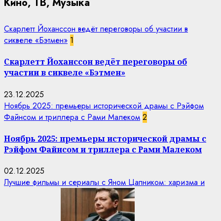
Кино, ТВ, Музыка
Скарлетт Йоханссон ведёт переговоры об участии в
сиквеле «Бэтмен»
1
Скарлетт Йоханссон ведёт переговоры об
участии в сиквеле «Бэтмен»
23.12.2025
Ноябрь 2025: премьеры исторической драмы с Рэйфом
Файнсом и триллера с Рами Малеком
2
Ноябрь 2025: премьеры исторической драмы с
Рэйфом Файнсом и триллера с Рами Малеком
02.12.2025
Лучшие фильмы и сериалы с Яном Цапником: харизма и