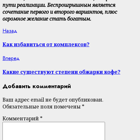
пути реализации. Беспроигрышным является
сочетание первого и второго вариантов, плюс
огромное желание стать богатым.
Continue
Previous
Назад
post:
Reading
Как избавиться от комплексов?
Next
Вперед
post:
Какие существуют степени обжарки кофе?
Добавить комментарий
Ваш адрес email не будет опубликован.
Обязательные поля помечены
*
Комментарий
*