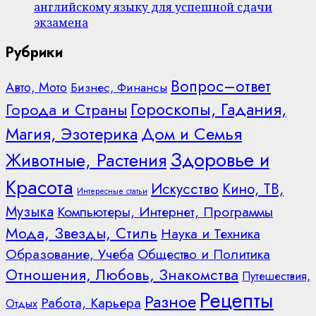
английскому языку для успешной сдачи
экзамена
Рубрики
Вопрос–ответ
Авто, Мото
Бизнес, Финансы
Гороскопы, Гадания,
Города и Страны
Дом и Семья
Магия, Эзотерика
Здоровье и
Животные, Растения
Красота
Искусство
Кино, ТВ,
Интересные статьи
Музыка
Компьютеры, Интернет, Программы
Мода, Звезды, Стиль
Наука и Техника
Образование, Учеба
Общество и Политика
Отношения, Любовь, Знакомства
Путешествия,
Рецепты
Разное
Работа, Карьера
Отдых