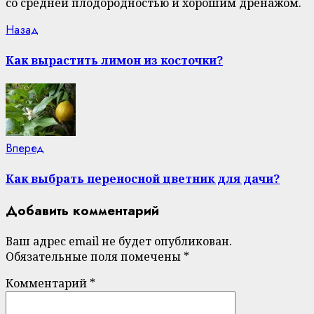
со средней плодородностью и хорошим дренажом.
Continue
Previous
Назад
post:
Reading
Как вырастить лимон из косточки?
Next
Вперед
post:
Как выбрать переносной цветник для дачи?
Добавить комментарий
Ваш адрес email не будет опубликован.
Обязательные поля помечены
*
Комментарий
*