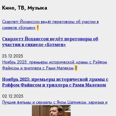
Кино, ТВ, Музыка
Скарлетт Йоханссон ведёт переговоры об участии в
сиквеле «Бэтмен»
1
Скарлетт Йоханссон ведёт переговоры об
участии в сиквеле «Бэтмен»
23.12.2025
Ноябрь 2025: премьеры исторической драмы с Рэйфом
Файнсом и триллера с Рами Малеком
2
Ноябрь 2025: премьеры исторической драмы с
Рэйфом Файнсом и триллера с Рами Малеком
02.12.2025
Лучшие фильмы и сериалы с Яном Цапником: харизма и