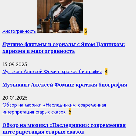
многогранность
3
Лучшие фильмы и сериалы с Яном Цапником:
харизма и многогранность
15.09.2025
Музыкант Алексей Фомин: краткая биография
4
Музыкант Алексей Фомин: краткая биография
20.01.2025
Обзор на мюзикл «Наследники»: современная
интерпретация старых сказок
5
Обзор на мюзикл «Наследники»: современная
интерпретация старых сказок