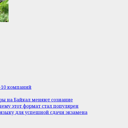
п-10 компаний
уры на Байкал меняют сознание
ему этот формат стал популярен
 языку для успешной сдачи экзамена