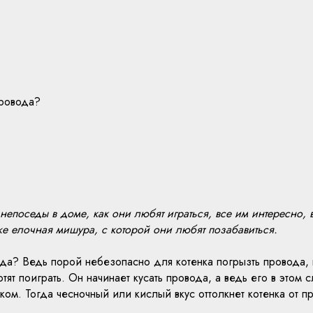
провода?
?
о непоседы в доме, как они любят играться, все им интересно,
же елочная мишура, с которой они любят позабавиться.
вода? Ведь порой небезопасно для котенка погрызть провода, 
отят поиграть. Он начинает кусать провода, а ведь его в этом 
м. Тогда чесночный или кислый вкус оттолкнет котенка от про