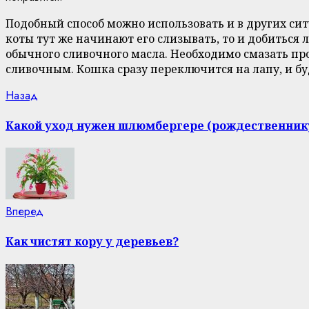
Подобный способ можно использовать и в других сит
коты тут же начинают его слизывать, то и добиться
обычного сливочного масла. Необходимо смазать п
сливочным. Кошка сразу переключится на лапу, и буд
Continue
Previous
Назад
post:
Reading
Какой уход нужен шлюмбергере (рождественник
Next
Вперед
post:
Как чистят кору у деревьев?