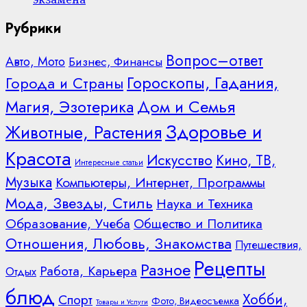
Рубрики
Вопрос–ответ
Авто, Мото
Бизнес, Финансы
Гороскопы, Гадания,
Города и Страны
Дом и Семья
Магия, Эзотерика
Здоровье и
Животные, Растения
Красота
Искусство
Кино, ТВ,
Интересные статьи
Музыка
Компьютеры, Интернет, Программы
Мода, Звезды, Стиль
Наука и Техника
Образование, Учеба
Общество и Политика
Отношения, Любовь, Знакомства
Путешествия,
Рецепты
Разное
Работа, Карьера
Отдых
блюд
Хобби,
Спорт
Фото, Видеосъемка
Товары и Услуги