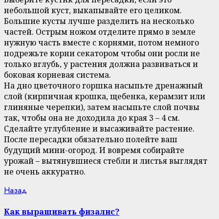
небольшой куст, выкапывайте его целиком.
Большие кусты лучше разделить на несколько
частей. Острым ножом отделите прямо в земле
нужную часть вместе с корнями, потом немного
подрежьте корни секатором чтобы они росли не
только вглубь, у растения должна развиваться и
боковая корневая система.
На дно цветочного горшка насыпьте дренажный
слой (кирпичная крошка, щебенка, керамзит или
глиняные черепки), затем насыпьте слой почвы
так, чтобы она не доходила до края 3 – 4 см.
Сделайте углубление и высаживайте растение.
После пересадки обязательно полейте ваш
будущий мини-огород. И вовремя собирайте
урожай – вытянувшиеся стебли и листья выглядят
не очень аккуратно.
Continue
Previous
Назад
post:
Reading
Как выращивать физалис?