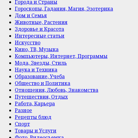
Города и Страны
Гороскопы, Гадания, Магия, Эзотерика
Дом и Семья
Животные, Растения
Здоровье и Красота
Интересные статьи
Искусство
Кино, ТВ, Музыка
Компьютеры, Интернет, Программы
Мода, Звезды, Стиль
Наука и Техника
Образование, Учеба
Общество и Политика
Отношения, Любовь, Знакомства
Путешествия, Отдых
Работа, Карьера
Разное
Рецепты блюд
Спорт
Товары и Услуги
Фото, Видеосъемка