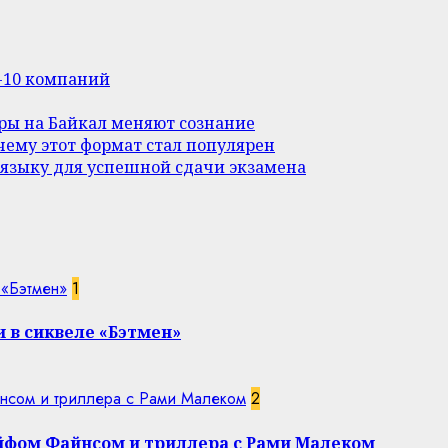
п-10 компаний
уры на Байкал меняют сознание
ему этот формат стал популярен
 языку для успешной сдачи экзамена
 «Бэтмен»
1
 в сиквеле «Бэтмен»
нсом и триллера с Рами Малеком
2
эйфом Файнсом и триллера с Рами Малеком