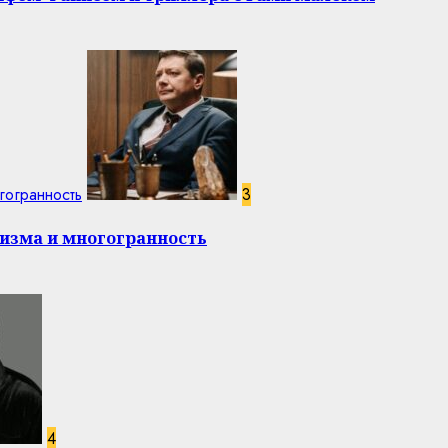
гогранность
3
изма и многогранность
4