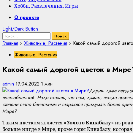
Хобби, Развлечения, Игры
Primary
О проекте
Menu
Light/Dark Button
Найти:
Главная
>
Животные, Растения
>
Какой самый дорогой цвет
Животные, Растения
Какой самый дорогой цветок в Мире
admin
19.04.2022
1 мин
Дарить даме сердца 
возлюбленной. Надо сказать, что нам, дамам, всегда приятно
степени стало банальным и стараются придумать более ориги
Мире?
Таким цветком является
«Золото Кинабалу»
из рода
больше нигде в Мире, кроме горы Кинабалу, которая 