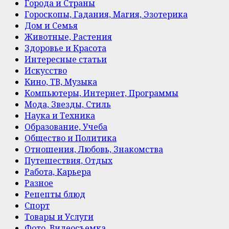
Города и Страны
Гороскопы, Гадания, Магия, Эзотерика
Дом и Семья
Животные, Растения
Здоровье и Красота
Интересные статьи
Искусство
Кино, ТВ, Музыка
Компьютеры, Интернет, Программы
Мода, Звезды, Стиль
Наука и Техника
Образование, Учеба
Общество и Политика
Отношения, Любовь, Знакомства
Путешествия, Отдых
Работа, Карьера
Разное
Рецепты блюд
Спорт
Товары и Услуги
Фото, Видеосъемка