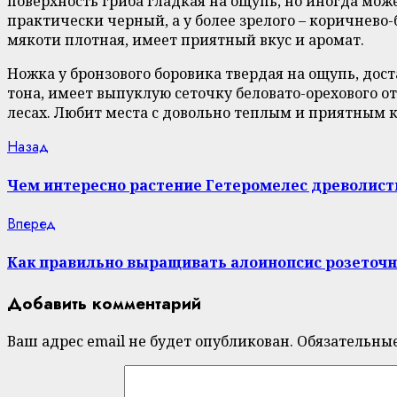
поверхность гриба гладкая на ощупь, но иногда мо
практически черный, а у более зрелого – коричнево
мякоти плотная, имеет приятный вкус и аромат.
Ножка у бронзового боровика твердая на ощупь, дос
тона, имеет выпуклую сеточку беловато-орехового от
лесах. Любит места с довольно теплым и приятным к
Continue
Previous
Назад
post:
Reading
Чем интересно растение Гетеромелес древолист
Next
Вперед
post:
Как правильно выращивать алоинопсис розеточ
Добавить комментарий
Ваш адрес email не будет опубликован.
Обязательны