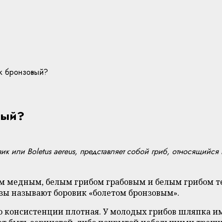
ик бронзовый?
вый?
к или Boletus aereus, представляет собой гриб, относящийся 
м медным, белым грибом грабовым и белым грибом те
узы называют боровик «болетом бронзовым».
о консистенции плотная. У молодых грибов шляпка им