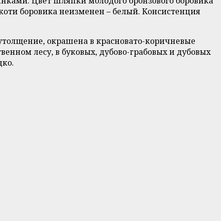
инками. Цвет шляпки молодого бронзового боровика
мякоти боровика неизменен – белый. Консистенция
т утолщение, окрашена в красновато-коричневые
венном лесу, в буковых, дубово-грабовых и дубовых
дко.