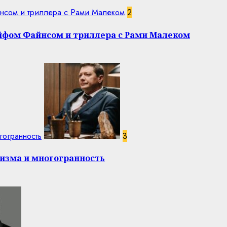
нсом и триллера с Рами Малеком
2
эйфом Файнсом и триллера с Рами Малеком
гогранность
3
изма и многогранность