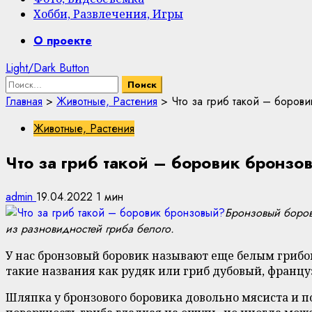
Хобби, Развлечения, Игры
Primary
О проекте
Menu
Light/Dark Button
Найти:
Главная
>
Животные, Растения
>
Что за гриб такой – боров
Животные, Растения
Что за гриб такой – боровик бронзо
admin
19.04.2022
1 мин
Бронзовый борови
из разновидностей гриба белого.
У нас бронзовый боровик называют еще белым грибо
такие названия как рудяк или гриб дубовый, франц
Шляпка у бронзового боровика довольно мясиста и п