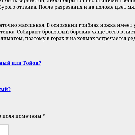
жет быть зернистой, либо покрытой небольшими трещ
-бурого оттенка. После разрезания и на изломе цвет 
таточно массивная. В основании грибная ножка имее
тенка. Собирают бронзовый боровик чаще всего в лист
лиматом, поэтому в горах и на холмах встречается ре
ный или Тойон?
ный?
е поля помечены
*