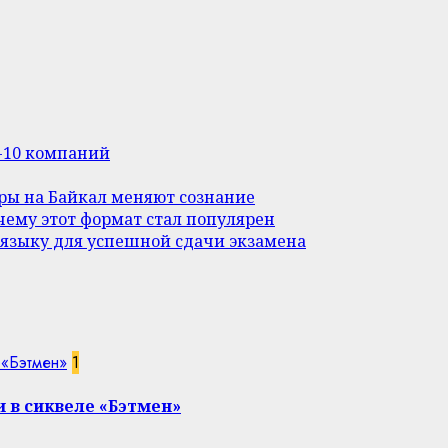
п-10 компаний
уры на Байкал меняют сознание
ему этот формат стал популярен
 языку для успешной сдачи экзамена
 «Бэтмен»
1
 в сиквеле «Бэтмен»