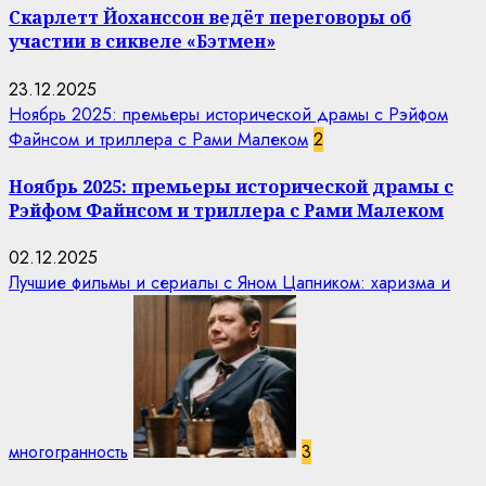
Скарлетт Йоханссон ведёт переговоры об
участии в сиквеле «Бэтмен»
23.12.2025
Ноябрь 2025: премьеры исторической драмы с Рэйфом
Файнсом и триллера с Рами Малеком
2
Ноябрь 2025: премьеры исторической драмы с
Рэйфом Файнсом и триллера с Рами Малеком
02.12.2025
Лучшие фильмы и сериалы с Яном Цапником: харизма и
многогранность
3