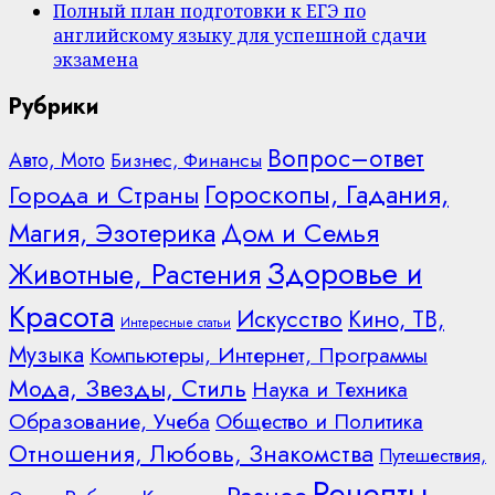
Полный план подготовки к ЕГЭ по
английскому языку для успешной сдачи
экзамена
Рубрики
Вопрос–ответ
Авто, Мото
Бизнес, Финансы
Гороскопы, Гадания,
Города и Страны
Дом и Семья
Магия, Эзотерика
Здоровье и
Животные, Растения
Красота
Искусство
Кино, ТВ,
Интересные статьи
Музыка
Компьютеры, Интернет, Программы
Мода, Звезды, Стиль
Наука и Техника
Образование, Учеба
Общество и Политика
Отношения, Любовь, Знакомства
Путешествия,
Рецепты