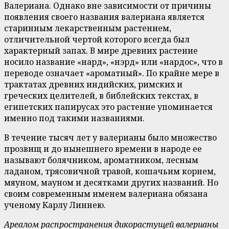
Валериана. Однако вне зависимости от причины
появления своего названия валериана является
старинным лекарственным растением,
отличительной чертой которого всегда был
характерный запах. В мире древних растение
носило название «нард», «нэрд» или «нардос», что в
переводе означает «ароматный». По крайне мере в
трактатах древних индийских, римских и
греческих целителей, в библейских текстах, в
египетских папирусах это растение упоминается
именно под такими названиями.
В течение тысяч лет у валерианы было множество
прозвищ и до нынешнего времени в народе ее
называют болячником, ароматником, лесным
ладаном, трясовичной травой, кошачьим корнем,
мяуном, мауном и десятками других названий. Но
своим современным именем валериана обязана
ученому Карлу Линнею.
Ареалом распространения дикорастущей валерианы