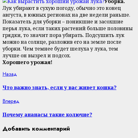
Уборка.
Лук убирают в сухую погоду, обычно это конец
августа, в южных регионах на две недели раньше.
Показатель для уборки – поникшие и засохшие
перья лука, если таких растений больше половины
грядки, то значит пора убирать. Подсушить лук
можно на солнце, разложив его на земле после
уборки. Чем темнее будет шелуха у лука, тем
лучше он вызрел и подсох.
Хорошего урожая!
Continue
Previous
Назад
post:
Reading
Что важно знать, если у вас живет кошка?
Next
Вперед
post:
Почему ананасы такие колючие?
Добавить комментарий