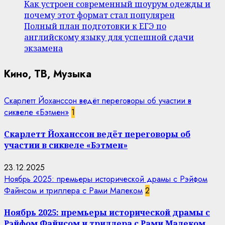
Как устроен современный шоурум одежды и
почему этот формат стал популярен
Полный план подготовки к ЕГЭ по
английскому языку для успешной сдачи
экзамена
Кино, ТВ, Музыка
Скарлетт Йоханссон ведёт переговоры об участии в
сиквеле «Бэтмен»
1
Скарлетт Йоханссон ведёт переговоры об
участии в сиквеле «Бэтмен»
23.12.2025
Ноябрь 2025: премьеры исторической драмы с Рэйфом
Файнсом и триллера с Рами Малеком
2
Ноябрь 2025: премьеры исторической драмы с
Рэйфом Файнсом и триллера с Рами Малеком