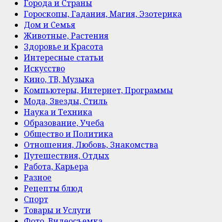
Города и Страны
Гороскопы, Гадания, Магия, Эзотерика
Дом и Семья
Животные, Растения
Здоровье и Красота
Интересные статьи
Искусство
Кино, ТВ, Музыка
Компьютеры, Интернет, Программы
Мода, Звезды, Стиль
Наука и Техника
Образование, Учеба
Общество и Политика
Отношения, Любовь, Знакомства
Путешествия, Отдых
Работа, Карьера
Разное
Рецепты блюд
Спорт
Товары и Услуги
Фото, Видеосъемка