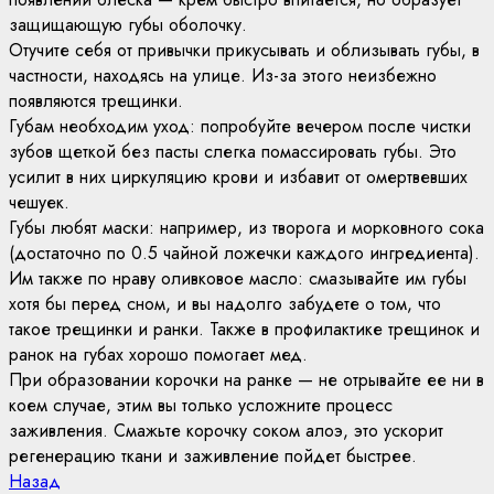
защищающую губы оболочку.
Отучите себя от привычки прикусывать и облизывать губы, в
частности, находясь на улице. Из-за этого неизбежно
появляются трещинки.
Губам необходим уход: попробуйте вечером после чистки
зубов щеткой без пасты слегка помассировать губы. Это
усилит в них циркуляцию крови и избавит от омертвевших
чешуек.
Губы любят маски: например, из творога и морковного сока
(достаточно по 0.5 чайной ложечки каждого ингредиента).
Им также по нраву оливковое масло: смазывайте им губы
хотя бы перед сном, и вы надолго забудете о том, что
такое трещинки и ранки. Также в профилактике трещинок и
ранок на губах хорошо помогает мед.
При образовании корочки на ранке — не отрывайте ее ни в
коем случае, этим вы только усложните процесс
заживления. Смажьте корочку соком алоэ, это ускорит
регенерацию ткани и заживление пойдет быстрее.
Continue
Previous
Назад