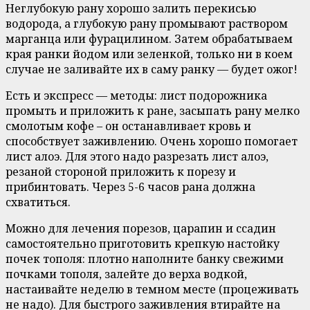
Неглубокую рану хорошо залить перекисью
водорода, а глубокую рану промывают раствором
марганца или фурацилином. Затем обрабатываем
края ранки йодом или зеленкой, только ни в коем
случае не заливайте их в саму ранку — будет ожог!
Есть и экспресс — методы: лист подорожника
промыть и приложить к ране, засыпать рану мелко
смолотым кофе – он останавливает кровь и
способствует заживлению. Очень хорошо помогает
лист алоэ. Для этого надо разрезать лист алоэ,
резаной стороной приложить к порезу и
прибинтовать. Через 5-6 часов рана должна
схватиться.
Можно для лечения порезов, царапин и ссадин
самостоятельно приготовить крепкую настойку
почек тополя: плотно наполните банку свежими
почками тополя, залейте до верха водкой,
настаивайте неделю в темном месте (процеживать
не надо). Для быстрого заживления втирайте на