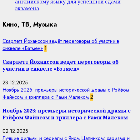
английскому языку для успешной сдачи
экзамена
Кино, ТВ, Музыка
Скарлетт Йоханссон ведёт переговоры об участии в
сиквеле «Бэтмен»
1
Скарлетт Йоханссон ведёт переговоры об
участии в сиквеле «Бэтмен»
23.12.2025
Ноябрь 2025: премьеры исторической драмы с Рэйфом
Файнсом и триллера с Рами Малеком
2
Ноябрь 2025: премьеры исторической драмы с
Рэйфом Файнсом и триллера с Рами Малеком
02.12.2025
Лучшие фильмы и сериалы с Яном Цапником: харизма и