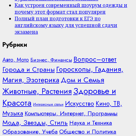
Как устроен современный шоурум одежды и
почему этот формат стал популярен
Полный план подготовки к ЕГЭ по
английскому языку для успешной сдачи
экзамена
Рубрики
Вопрос–ответ
Авто, Мото
Бизнес, Финансы
Гороскопы, Гадания,
Города и Страны
Дом и Семья
Магия, Эзотерика
Здоровье и
Животные, Растения
Красота
Искусство
Кино, ТВ,
Интересные статьи
Музыка
Компьютеры, Интернет, Программы
Мода, Звезды, Стиль
Наука и Техника
Образование, Учеба
Общество и Политика