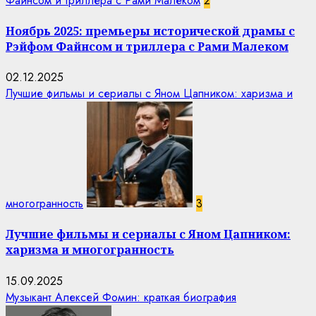
Файнсом и триллера с Рами Малеком
2
Ноябрь 2025: премьеры исторической драмы с
Рэйфом Файнсом и триллера с Рами Малеком
02.12.2025
Лучшие фильмы и сериалы с Яном Цапником: харизма и
многогранность
3
Лучшие фильмы и сериалы с Яном Цапником:
харизма и многогранность
15.09.2025
Музыкант Алексей Фомин: краткая биография