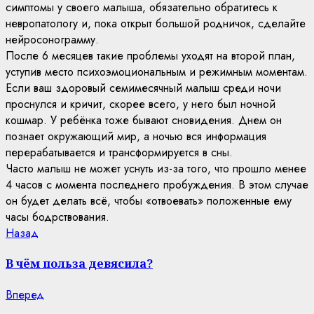
симптомы у своего малыша, обязательно обратитесь к
невропатологу и, пока открыт большой родничок, сделайте
нейросонограмму.
После 6 месяцев такие проблемы уходят на второй план,
уступив место психоэмоциональным и режимным моментам.
Если ваш здоровый семимесячный малыш среди ночи
проснулся и кричит, скорее всего, у него был ночной
кошмар. У ребёнка тоже бывают сновидения. Днем он
познает окружающий мир, а ночью вся информация
перерабатывается и трансформируется в сны.
Часто малыш не может уснуть из-за того, что прошло менее
4 часов с момента последнего пробуждения. В этом случае
он будет делать всё, чтобы «отвоевать» положенные ему
часы бодрствования.
Continue
Previous
Назад
post:
Reading
В чём польза девясила?
Next
Вперед
post: