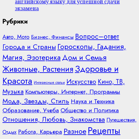
английскому языку для успешной сдачи
экзамена
Рубрики
Вопрос–ответ
Авто, Мото
Бизнес, Финансы
Гороскопы, Гадания,
Города и Страны
Дом и Семья
Магия, Эзотерика
Здоровье и
Животные, Растения
Красота
Искусство
Кино, ТВ,
Интересные статьи
Музыка
Компьютеры, Интернет, Программы
Мода, Звезды, Стиль
Наука и Техника
Образование, Учеба
Общество и Политика
Отношения, Любовь, Знакомства
Путешествия,
Рецепты
Разное
Работа, Карьера
Отдых