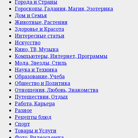
Города и Страны
Гороскопы, Гадания, Магия, Эзотерика
Дом и Семья
Животные, Растения
Здоровье и Красота
Интересные статьи
Искусство
Кино, ТВ, Музыка
Компьютеры, Интернет, Программы
Мода, Звезды, Стиль
Наука и Техника
Образование, Учеба
Общество и Политика
Отношения, Любовь, Знакомства
Путешествия, Отдых
Работа, Карьера
Разное
Рецепты блюд
Спорт
Товары и Услуги
Фото, Видеосъемка