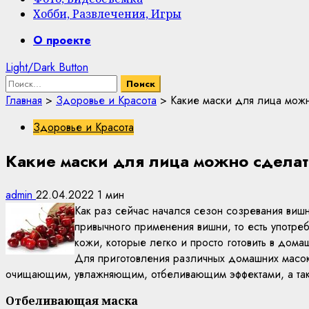
Хобби, Развлечения, Игры
Primary
О проекте
Menu
Light/Dark Button
Найти:
Главная
>
Здоровье и Красота
>
Какие маски для лица мож
Здоровье и Красота
Какие маски для лица можно сдела
admin
22.04.2022
1 мин
Как раз сейчас начался сезон созревания вишн
привычного применения вишни, то есть употре
кожи, которые легко и просто готовить в дома
Для приготовления различных домашних масок
очищающим, увлажняющим, отбеливающим эффектами, а так
Отбеливающая маска