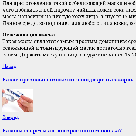
Для приготовления такой отбеливающей маски необх
чего добавить к ней парочку чайных ложек сока лим
масса наносится на чистую кожу лица, а спустя 15 
Данное средство подойдет для любого типа кожи, вот
Освежающая маска
Такая маска является самым простым домашним сред
освежающей и тонизирующей маски достаточно всего
слоем. Держать маску на лице следует не менее 15-2
Continue
Previous
Назад
post:
Reading
Какие признаки позволяют заподозрить сахарны
Next
Вперед
post:
Каковы секреты антивозрастного макияжа?