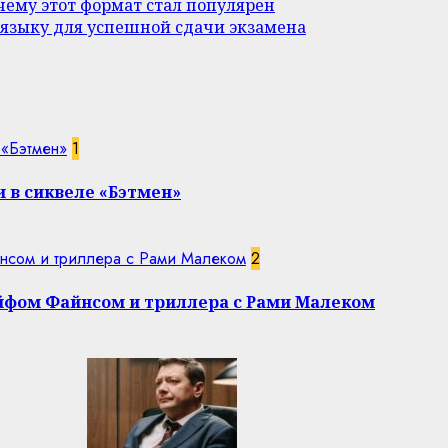
ему этот формат стал популярен
 языку для успешной сдачи экзамена
 «Бэтмен»
1
 в сиквеле «Бэтмен»
нсом и триллера с Рами Малеком
2
эйфом Файнсом и триллера с Рами Малеком