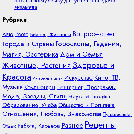
английскому языку для успешной сдачи
экзамена
Рубрики
Вопрос–ответ
Авто, Мото
Бизнес, Финансы
Гороскопы, Гадания,
Города и Страны
Дом и Семья
Магия, Эзотерика
Здоровье и
Животные, Растения
Красота
Искусство
Кино, ТВ,
Интересные статьи
Музыка
Компьютеры, Интернет, Программы
Мода, Звезды, Стиль
Наука и Техника
Образование, Учеба
Общество и Политика
Отношения, Любовь, Знакомства
Путешествия,
Рецепты
Разное
Работа, Карьера
Отдых