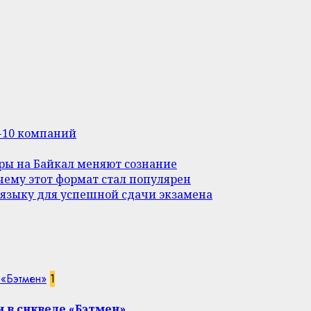
п-10 компаний
уры на Байкал меняют сознание
ему этот формат стал популярен
 языку для успешной сдачи экзамена
 «Бэтмен»
1
 в сиквеле «Бэтмен»