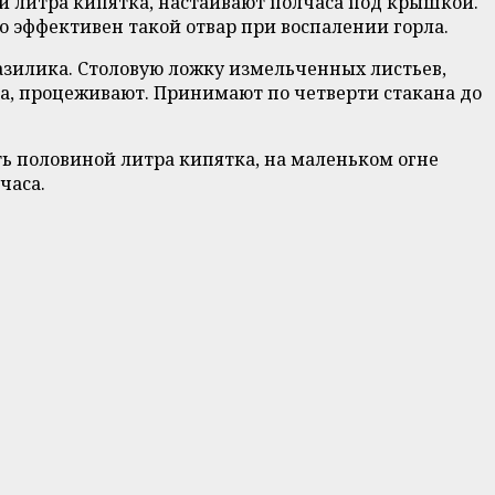
й литра кипятка, настаивают полчаса под крышкой.
но эффективен такой отвар при воспалении горла.
базилика. Столовую ложку измельченных листьев,
са, процеживают. Принимают по четверти стакана до
ть половиной литра кипятка, на маленьком огне
часа.