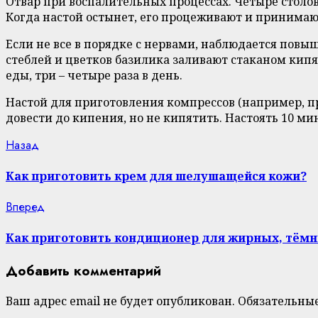
Отвар при воспалительных процессах. Четыре столо
Когда настой остынет, его процеживают и принимают
Если не все в порядке с нервами, наблюдается повы
стеблей и цветков базилика заливают стаканом кипя
еды, три – четыре раза в день.
Настой для приготовления компрессов (например, пр
довести до кипения, но не кипятить. Настоять 10 мин
Continue
Previous
Назад
post:
Reading
Как приготовить крем для шелушащейся кожи?
Next
Вперед
post:
Как приготовить кондиционер для жирных, тёмн
Добавить комментарий
Ваш адрес email не будет опубликован.
Обязательны