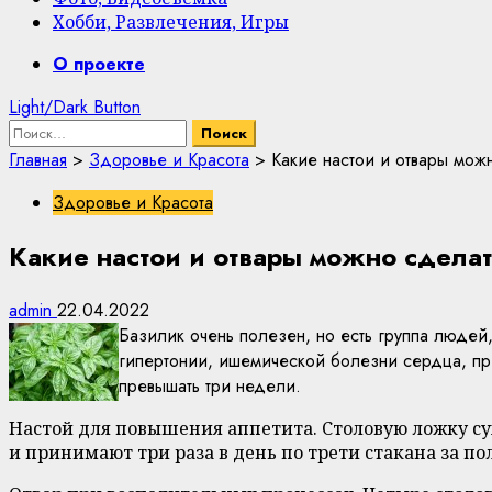
Хобби, Развлечения, Игры
Primary
О проекте
Menu
Light/Dark Button
Найти:
Главная
>
Здоровье и Красота
>
Какие настои и отвары мож
Здоровье и Красота
Какие настои и отвары можно сдела
admin
22.04.2022
Базилик очень полезен, но есть группа людей
гипертонии, ишемической болезни сердца, пр
превышать три недели.
Настой для повышения аппетита. Столовую ложку су
и принимают три раза в день по трети стакана за по