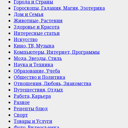
Города и Страны
Гороскопы, Гадания, Магия, Эзотерика
Дом и Семья
Животные, Растения
Здоровье и Красота
Интересные статьи
Искусство
Кино, ТВ, Музыка
Компьютеры, Интернет, Программы
Мода, Звезды, Стиль
Наука и Техника
Образование, Учеба
Общество и Политика
Отношения, Любовь, Знакомства
Путешествия, Отдых
Работа, Карьера
Разное
Рецепты блюд
Спорт
Товары и Услуги
Фото, Видеосъемка