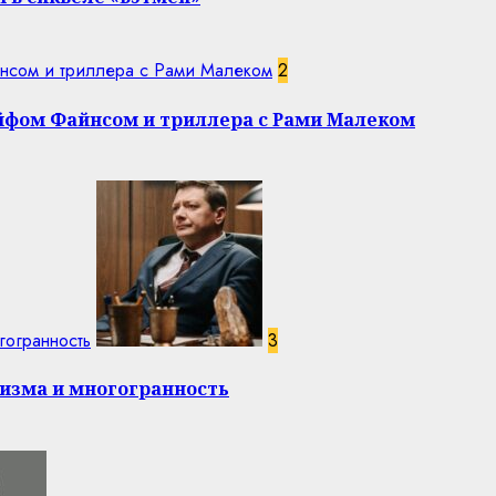
нсом и триллера с Рами Малеком
2
эйфом Файнсом и триллера с Рами Малеком
гогранность
3
изма и многогранность