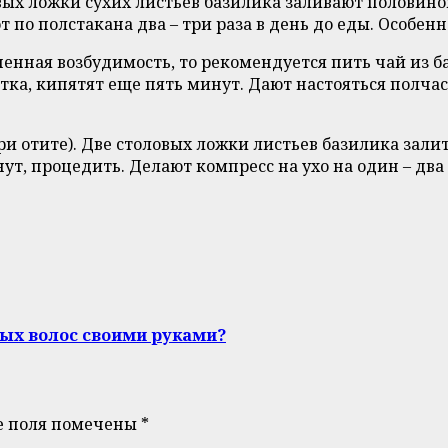
вых ложки сухих листьев базилика заливают половино
 по полстакана два – три раза в день до еды. Особен
шенная возбудимость, то рекомендуется пить чай из 
тка, кипятят еще пять минут. Дают настояться полча
и отите). Две столовых ложки листьев базилика зали
ут, процедить. Делают компресс на ухо на один – два 
ых волос своими руками?
е поля помечены
*