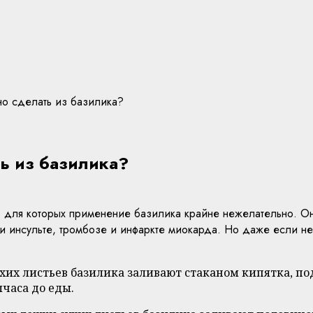
но сделать из базилика?
ть из базилика?
, для которых применение базилика крайне нежелательно. О
и инсульте, тромбозе и инфаркте миокарда. Но даже если не
хих листьев базилика заливают стаканом кипятка, п
лчаса до еды.