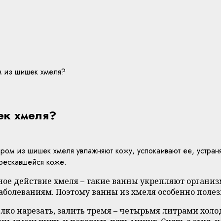
ом из шишек хмеля?
ек хмеля?
аром из шишек хмеля увлажняют кожу, успокаивают ее, устр
трескавшейся коже.
бное действие хмеля – такие ванны укрепляют орган
болеваниям. Поэтому ванны из хмеля особенно поле
о нарезать, залить тремя – четырьмя литрами холод