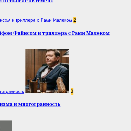
 в сиквеле «Бэтмен»
нсом и триллера с Рами Малеком
2
эйфом Файнсом и триллера с Рами Малеком
гогранность
3
изма и многогранность