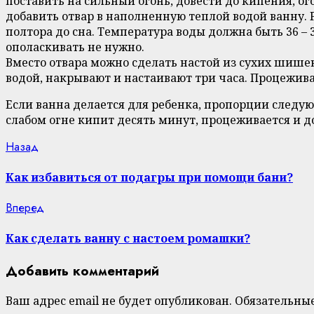
поставить на сильный огонь, довести до кипения, ог
добавить отвар в наполненную теплой водой ванну. 
полтора до сна. Температура воды должна быть 36 –
ополаскивать не нужно.
Вместо отвара можно сделать настой из сухих шише
водой, накрывают и настаивают три часа. Процежива
Если ванна делается для ребенка, пропорции следую
слабом огне кипит десять минут, процеживается и д
Continue
Previous
Назад
post:
Reading
Как избавиться от подагры при помощи бани?
Next
Вперед
post:
Как сделать ванну с настоем ромашки?
Добавить комментарий
Ваш адрес email не будет опубликован.
Обязательны