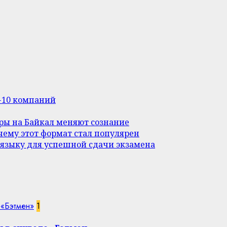
п-10 компаний
уры на Байкал меняют сознание
ему этот формат стал популярен
 языку для успешной сдачи экзамена
 «Бэтмен»
1