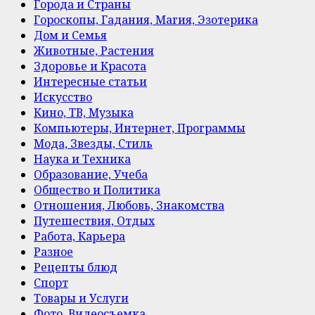
Города и Страны
Гороскопы, Гадания, Магия, Эзотерика
Дом и Семья
Животные, Растения
Здоровье и Красота
Интересные статьи
Искусство
Кино, ТВ, Музыка
Компьютеры, Интернет, Программы
Мода, Звезды, Стиль
Наука и Техника
Образование, Учеба
Общество и Политика
Отношения, Любовь, Знакомства
Путешествия, Отдых
Работа, Карьера
Разное
Рецепты блюд
Спорт
Товары и Услуги
Фото, Видеосъемка