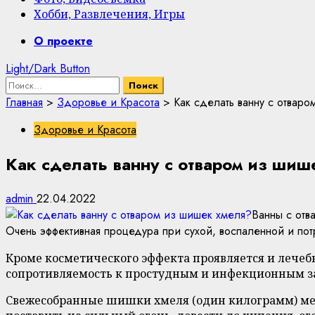
Хобби, Развлечения, Игры
Primary
О проекте
Menu
Light/Dark Button
Найти:
Главная
>
Здоровье и Красота
>
Как сделать ванну с отвар
Здоровье и Красота
Как сделать ванну с отваром из шиш
admin
22.04.2022
Ванны с отв
Очень эффективная процедура при сухой, воспаленной и по
Кроме косметического эффекта проявляется и лече
сопротивляемость к простудным и инфекционным за
Свежесобранные шишки хмеля (один килограмм) мелк