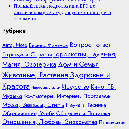
Полный план подготовки к ЕГЭ по
английскому языку для успешной сдачи
экзамена
Рубрики
Вопрос–ответ
Авто, Мото
Бизнес, Финансы
Гороскопы, Гадания,
Города и Страны
Дом и Семья
Магия, Эзотерика
Здоровье и
Животные, Растения
Красота
Искусство
Кино, ТВ,
Интересные статьи
Музыка
Компьютеры, Интернет, Программы
Мода, Звезды, Стиль
Наука и Техника
Образование, Учеба
Общество и Политика
Отношения, Любовь, Знакомства
Путешествия,