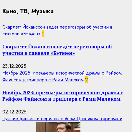
Кино, ТВ, Музыка
Скарлетт Йоханссон ведёт переговоры об участии в
сиквеле «Бэтмен»
1
Скарлетт Йоханссон ведёт переговоры об
участии в сиквеле «Бэтмен»
23.12.2025
Ноябрь 2025: премьеры исторической драмы с Рэйфом
Файнсом и триллера с Рами Малеком
2
Ноябрь 2025: премьеры исторической драмы с
Рэйфом Файнсом и триллера с Рами Малеком
02.12.2025
Лучшие фильмы и сериалы с Яном Цапником: харизма и