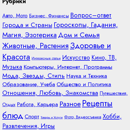
Рубрики
Вопрос–ответ
Авто, Мото
Бизнес, Финансы
Гороскопы, Гадания,
Города и Страны
Дом и Семья
Магия, Эзотерика
Здоровье и
Животные, Растения
Красота
Искусство
Кино, ТВ,
Интересные статьи
Музыка
Компьютеры, Интернет, Программы
Мода, Звезды, Стиль
Наука и Техника
Образование, Учеба
Общество и Политика
Отношения, Любовь, Знакомства
Путешествия,
Рецепты
Разное
Работа, Карьера
Отдых
блюд
Хобби,
Спорт
Фото, Видеосъемка
Товары и Услуги
Развлечения, Игры