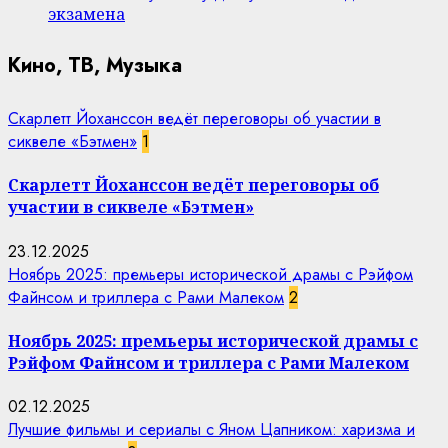
экзамена
Кино, ТВ, Музыка
Скарлетт Йоханссон ведёт переговоры об участии в
сиквеле «Бэтмен»
1
Скарлетт Йоханссон ведёт переговоры об
участии в сиквеле «Бэтмен»
23.12.2025
Ноябрь 2025: премьеры исторической драмы с Рэйфом
Файнсом и триллера с Рами Малеком
2
Ноябрь 2025: премьеры исторической драмы с
Рэйфом Файнсом и триллера с Рами Малеком
02.12.2025
Лучшие фильмы и сериалы с Яном Цапником: харизма и