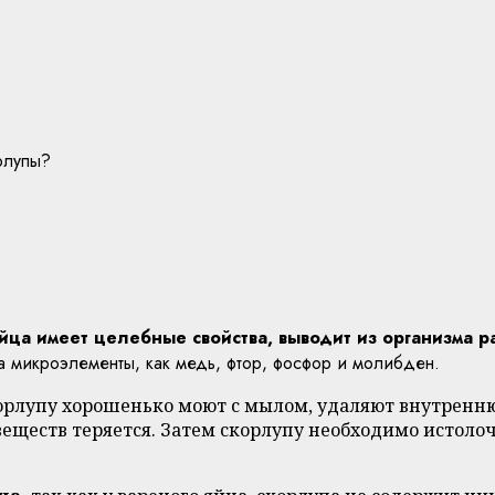
рлупы?
яйца имеет целебные свойства, выводит из организма 
 микроэлементы, как медь, фтор, фосфор и молибден.
корлупу хорошенько моют с мылом, удаляют внутренн
веществ теряется. Затем скорлупу необходимо истолочь