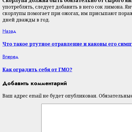
Скорлупа должна быть обязательно от сырого яй
употреблять, следует добавить в него сок лимона. Я
скорлупы помогает при ожогах, им присыпают пораж
дней дважды в год.
Continue
Previous
Назад
post:
Reading
Что такое ртутное отравление и каковы его сим
Next
Вперед
post:
Как оградить себя от ГМО?
Добавить комментарий
Ваш адрес email не будет опубликован.
Обязательны