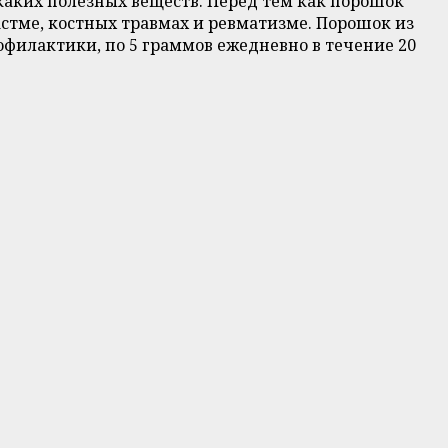
икаких полезных веществ. Перед тем как порошок
 астме, костных травмах и ревматизме. Порошок из
филактики, по 5 граммов ежедневно в течение 20