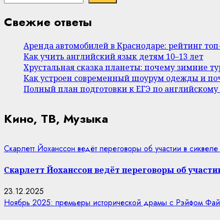
Свежие ответы
Аренда автомобилей в Краснодаре: рейтинг то
Как учить английский язык детям 10–13 лет
Хрустальная сказка планеты: почему зимние т
Как устроен современный шоурум одежды и поч
Полный план подготовки к ЕГЭ по английскому
Кино, ТВ, Музыка
Скарлетт Йоханссон ведёт переговоры об участии в сиквеле
Скарлетт Йоханссон ведёт переговоры об участии
23.12.2025
Ноябрь 2025: премьеры исторической драмы с Рэйфом Фай