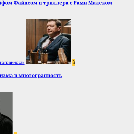
эйфом Файнсом и триллера с Рами Малеком
гогранность
3
изма и многогранность