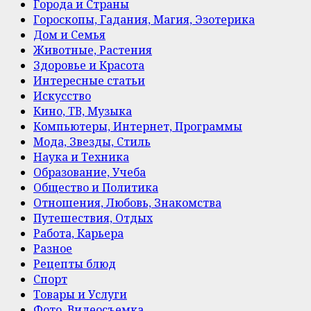
Города и Страны
Гороскопы, Гадания, Магия, Эзотерика
Дом и Семья
Животные, Растения
Здоровье и Красота
Интересные статьи
Искусство
Кино, ТВ, Музыка
Компьютеры, Интернет, Программы
Мода, Звезды, Стиль
Наука и Техника
Образование, Учеба
Общество и Политика
Отношения, Любовь, Знакомства
Путешествия, Отдых
Работа, Карьера
Разное
Рецепты блюд
Спорт
Товары и Услуги
Фото, Видеосъемка