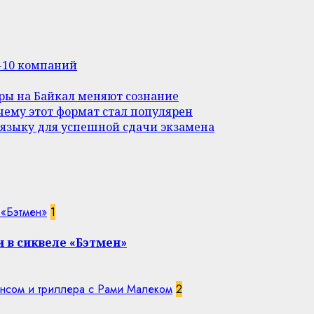
п-10 компаний
уры на Байкал меняют сознание
ему этот формат стал популярен
 языку для успешной сдачи экзамена
 «Бэтмен»
1
 в сиквеле «Бэтмен»
нсом и триллера с Рами Малеком
2