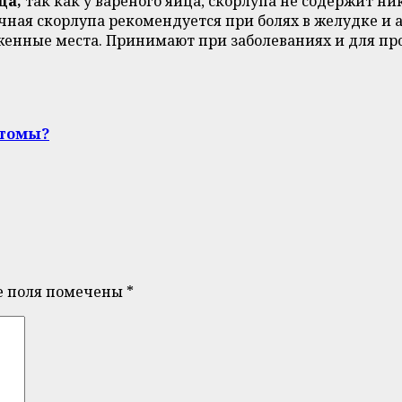
ца,
так как у вареного яйца, скорлупа не содержит н
ичная скорлупа рекомендуется при болях в желудке и
енные места. Принимают при заболеваниях и для про
птомы?
е поля помечены
*