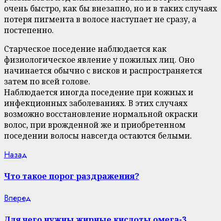
очень быстро, как бы внезапно, но и в таких случаях
потеря пигмента в волосе наступает не сразу, а
постепенно.
Старческое поседение наблюдается как
физиологическое явление у пожилых лиц. Оно
начинается обычно с висков и распространяется
затем по всей голове.
Наблюдается иногда поседение при кожных и
инфекционных заболеваниях. В этих случаях
возможно восстановление нормальной окраски
волос, при врожденной же и приобретенном
поседении волосы навсегда остаются белыми.
Continue
Previous
Назад
post:
Reading
Что такое порог раздражения?
Next
Вперед
post:
Для чего нужны жирные кислоты омега-3,