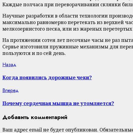
Каждые полчаса при переворачивании склянки били 
Научные разработки в области технологии производ
максимально равномерно перетекать из верхней част
мелкозернистого песка, или из жареных перетертых
На протяжении сотен лет песочные часы не раз пыта
Сервье изготовили пружинные механизмы для перев
пользуются и по сей день.
Continue
Previous
Назад
post:
Reading
Когда появились дорожные чеки?
Next
Вперед
post:
Почему сердечная мышца не утомляется?
Добавить комментарий
Ваш адрес email не будет опубликован.
Обязательны