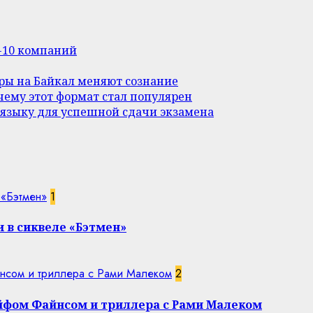
п-10 компаний
уры на Байкал меняют сознание
ему этот формат стал популярен
 языку для успешной сдачи экзамена
 «Бэтмен»
1
 в сиквеле «Бэтмен»
нсом и триллера с Рами Малеком
2
эйфом Файнсом и триллера с Рами Малеком