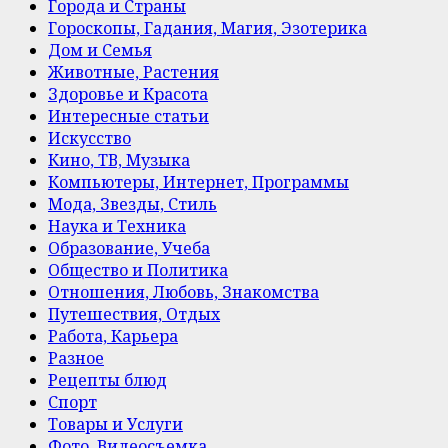
Города и Страны
Гороскопы, Гадания, Магия, Эзотерика
Дом и Семья
Животные, Растения
Здоровье и Красота
Интересные статьи
Искусство
Кино, ТВ, Музыка
Компьютеры, Интернет, Программы
Мода, Звезды, Стиль
Наука и Техника
Образование, Учеба
Общество и Политика
Отношения, Любовь, Знакомства
Путешествия, Отдых
Работа, Карьера
Разное
Рецепты блюд
Спорт
Товары и Услуги
Фото, Видеосъемка