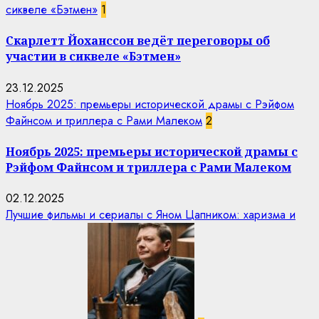
сиквеле «Бэтмен»
1
Скарлетт Йоханссон ведёт переговоры об
участии в сиквеле «Бэтмен»
23.12.2025
Ноябрь 2025: премьеры исторической драмы с Рэйфом
Файнсом и триллера с Рами Малеком
2
Ноябрь 2025: премьеры исторической драмы с
Рэйфом Файнсом и триллера с Рами Малеком
02.12.2025
Лучшие фильмы и сериалы с Яном Цапником: харизма и