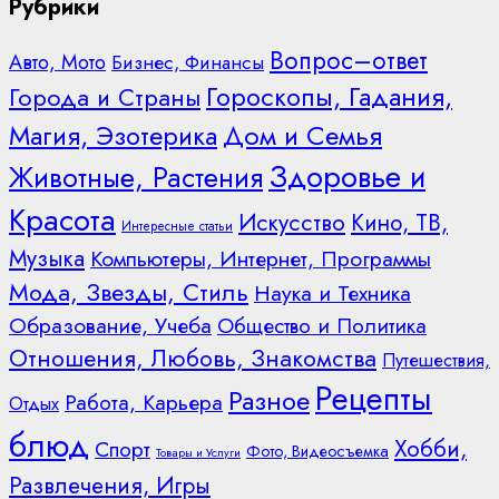
Рубрики
Вопрос–ответ
Авто, Мото
Бизнес, Финансы
Гороскопы, Гадания,
Города и Страны
Дом и Семья
Магия, Эзотерика
Здоровье и
Животные, Растения
Красота
Искусство
Кино, ТВ,
Интересные статьи
Музыка
Компьютеры, Интернет, Программы
Мода, Звезды, Стиль
Наука и Техника
Образование, Учеба
Общество и Политика
Отношения, Любовь, Знакомства
Путешествия,
Рецепты
Разное
Работа, Карьера
Отдых
блюд
Хобби,
Спорт
Фото, Видеосъемка
Товары и Услуги
Развлечения, Игры