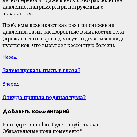
легко переносит даже в несколько раз большее
давление, например, при погружении с
аквалангом.
Проблемы возникают как раз при снижении
давления: газы, растворенные в жидкостях тела
(прежде всего в крови), могут выделяться в виде
пузырьков, что вызывает кессонную болезнь.
Continue
Previous
Назад
post:
Reading
Зачем пускать пыль в глаза?
Next
Вперед
post:
Откуда пришла водяная чума?
Добавить комментарий
Ваш адрес email не будет опубликован.
Обязательные поля помечены
*