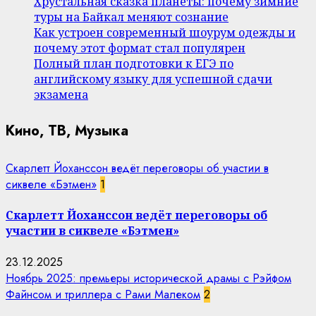
Хрустальная сказка планеты: почему зимние
туры на Байкал меняют сознание
Как устроен современный шоурум одежды и
почему этот формат стал популярен
Полный план подготовки к ЕГЭ по
английскому языку для успешной сдачи
экзамена
Кино, ТВ, Музыка
Скарлетт Йоханссон ведёт переговоры об участии в
сиквеле «Бэтмен»
1
Скарлетт Йоханссон ведёт переговоры об
участии в сиквеле «Бэтмен»
23.12.2025
Ноябрь 2025: премьеры исторической драмы с Рэйфом
Файнсом и триллера с Рами Малеком
2