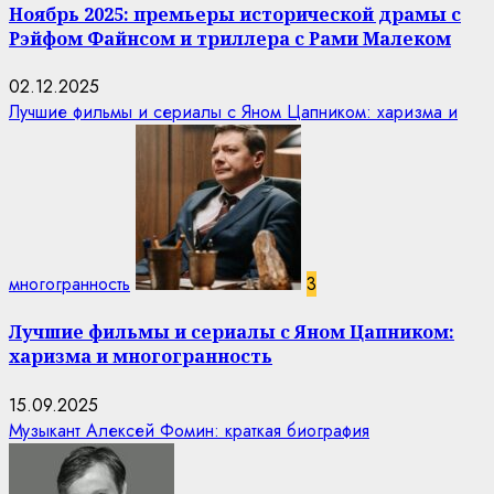
Ноябрь 2025: премьеры исторической драмы с
Рэйфом Файнсом и триллера с Рами Малеком
02.12.2025
Лучшие фильмы и сериалы с Яном Цапником: харизма и
многогранность
3
Лучшие фильмы и сериалы с Яном Цапником:
харизма и многогранность
15.09.2025
Музыкант Алексей Фомин: краткая биография