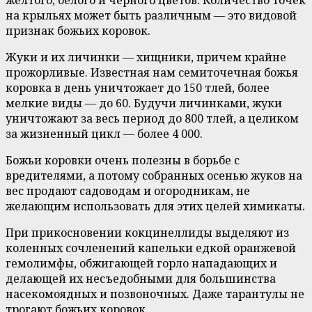
желтого, белого и черного цветов. Количество точек
на крыльях может быть различным — это видовой
признак божьих коровок.
Жуки и их личинки — хищники, причем крайне
прожорливые. Известная нам семиточечная божья
коровка в день уничтожает до 150 тлей, более
мелкие виды — до 60. Будучи личинками, жуки
уничтожают за весь период до 800 тлей, а целиком
за жизненный цикл — более 4 000.
Божьи коровки очень полезны в борьбе с
вредителями, а потому собранных осенью жуков на
вес продают садоводам и огородникам, не
желающим использовать для этих целей химикаты.
При прикосновении кокцинеллиды выделяют из
коленных сочленений капельки едкой оранжевой
гемолимфы, обжигающей горло нападающих и
делающей их несъедобными для большинства
насекомоядных и позвоночных. Даже тарантулы не
трогают божьих коровок.