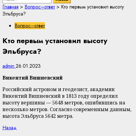
Главная
>
Вопрос–ответ
>
Кто первым установил высоту
Эльбруса?
Вопрос–ответ
Кто первым установил высоту
Эльбруса?
admin
26.01.2023
Викентий Вишневский
Российский астроном и геодезист, академик
Викентий Вишневский в 1813 году определил
высоту вершины — 5648 метров, ошибившись на
несколько метров. Согласно современным данным,
высота Эльбруса 5642 метра.
Continue
Previous
Назад
post: