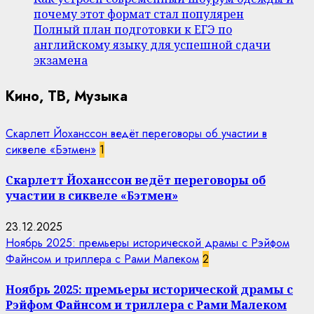
почему этот формат стал популярен
Полный план подготовки к ЕГЭ по
английскому языку для успешной сдачи
экзамена
Кино, ТВ, Музыка
Скарлетт Йоханссон ведёт переговоры об участии в
сиквеле «Бэтмен»
1
Скарлетт Йоханссон ведёт переговоры об
участии в сиквеле «Бэтмен»
23.12.2025
Ноябрь 2025: премьеры исторической драмы с Рэйфом
Файнсом и триллера с Рами Малеком
2
Ноябрь 2025: премьеры исторической драмы с
Рэйфом Файнсом и триллера с Рами Малеком