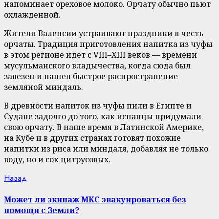
напоминает ореховое молоко. Орчату обычно пьют
охлажденной.
Жители Валенсии устраивают праздники в честь
орчаты. Традиция приготовления напитка из чуфы
в этом регионе идет с VIII–XIII веков — времени
мусульманского владычества, когда сюда был
завезен и нашел быстрое распространение
земляной миндаль.
В древности напиток из чуфы пили в Египте и
Судане задолго до того, как испанцы придумали
свою орчату. В наше время в Латинской Америке,
на Кубе и в других странах готовят похожие
напитки из риса или миндаля, добавляя не только
воду, но и сок цитрусовых.
Continue
Previous
Назад
post:
Reading
Может ли экипаж МКС эвакуироваться без
помощи с Земли?