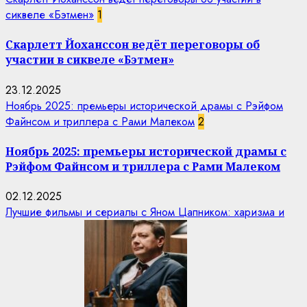
сиквеле «Бэтмен»
1
Скарлетт Йоханссон ведёт переговоры об
участии в сиквеле «Бэтмен»
23.12.2025
Ноябрь 2025: премьеры исторической драмы с Рэйфом
Файнсом и триллера с Рами Малеком
2
Ноябрь 2025: премьеры исторической драмы с
Рэйфом Файнсом и триллера с Рами Малеком
02.12.2025
Лучшие фильмы и сериалы с Яном Цапником: харизма и