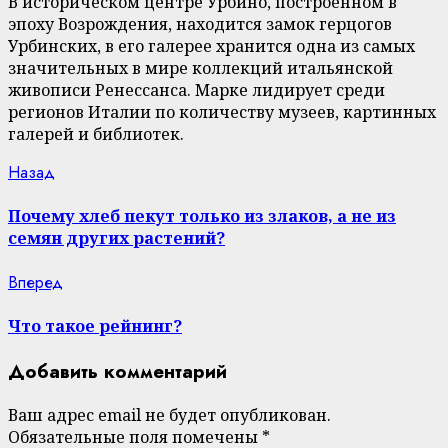
В историческом центре Урбино, построенном в
эпоху Возрождения, находится замок герцогов
Урбинских, в его галерее хранится одна из самых
значительных в мире коллекций итальянской
живописи Ренессанса. Марке лидирует среди
регионов Италии по количеству музеев, картинных
галерей и библиотек.
Continue
Previous
Назад
post:
Reading
Почему хлеб пекут только из злаков, а не из
семян других растений?
Next
Вперед
post:
Что такое рейнинг?
Добавить комментарий
Ваш адрес email не будет опубликован.
Обязательные поля помечены
*