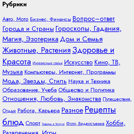
Рубрики
Вопрос–ответ
Авто, Мото
Бизнес, Финансы
Гороскопы, Гадания,
Города и Страны
Дом и Семья
Магия, Эзотерика
Здоровье и
Животные, Растения
Красота
Искусство
Кино, ТВ,
Интересные статьи
Музыка
Компьютеры, Интернет, Программы
Мода, Звезды, Стиль
Наука и Техника
Образование, Учеба
Общество и Политика
Отношения, Любовь, Знакомства
Путешествия,
Рецепты
Разное
Работа, Карьера
Отдых
блюд
Хобби,
Спорт
Фото, Видеосъемка
Товары и Услуги
Развлечения, Игры