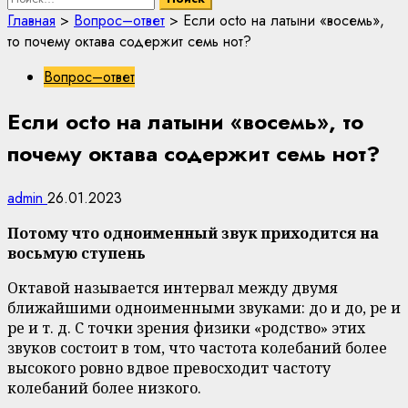
Главная
>
Вопрос–ответ
>
Если octo на латыни «восемь»,
то почему октава содержит семь нот?
Вопрос–ответ
Если octo на латыни «восемь», то
почему октава содержит семь нот?
admin
26.01.2023
Потому что одноименный звук приходится на
восьмую ступень
Октавой называется интервал между двумя
ближайшими одноименными звуками: до и до, ре и
ре и т. д. С точки зрения физики «родство» этих
звуков состоит в том, что частота колебаний более
высокого ровно вдвое превосходит частоту
колебаний более низкого.