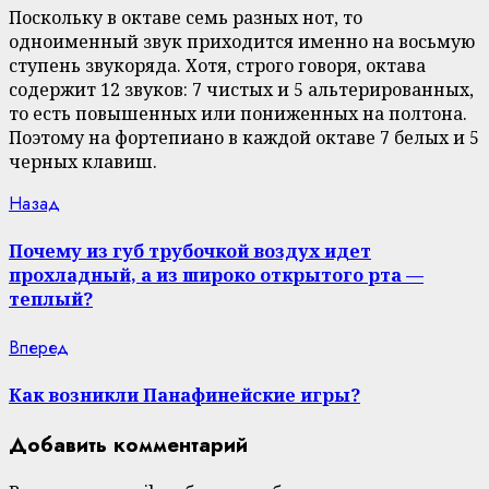
Поскольку в октаве семь разных нот, то
одноименный звук приходится именно на восьмую
ступень звукоряда. Хотя, строго говоря, октава
содержит 12 звуков: 7 чистых и 5 альтерированных,
то есть повышенных или пониженных на полтона.
Поэтому на фортепиано в каждой октаве 7 белых и 5
черных клавиш.
Continue
Previous
Назад
post:
Reading
Почему из губ трубочкой воздух идет
прохладный, а из широко открытого рта —
теплый?
Next
Вперед
post:
Как возникли Панафинейские игры?
Добавить комментарий