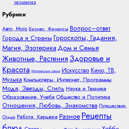
экзамена
Рубрики
Вопрос–ответ
Авто, Мото
Бизнес, Финансы
Гороскопы, Гадания,
Города и Страны
Дом и Семья
Магия, Эзотерика
Здоровье и
Животные, Растения
Красота
Искусство
Кино, ТВ,
Интересные статьи
Музыка
Компьютеры, Интернет, Программы
Мода, Звезды, Стиль
Наука и Техника
Образование, Учеба
Общество и Политика
Отношения, Любовь, Знакомства
Путешествия,
Рецепты
Разное
Работа, Карьера
Отдых
блюд
Хобби,
Спорт