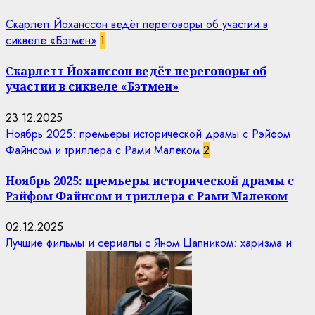
Скарлетт Йоханссон ведёт переговоры об участии в
сиквеле «Бэтмен»
1
Скарлетт Йоханссон ведёт переговоры об
участии в сиквеле «Бэтмен»
23.12.2025
Ноябрь 2025: премьеры исторической драмы с Рэйфом
Файнсом и триллера с Рами Малеком
2
Ноябрь 2025: премьеры исторической драмы с
Рэйфом Файнсом и триллера с Рами Малеком
02.12.2025
Лучшие фильмы и сериалы с Яном Цапником: харизма и