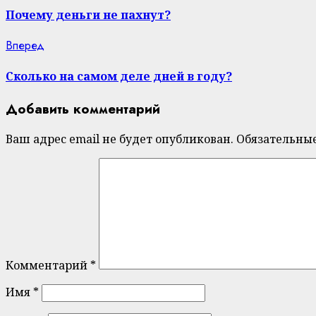
Reading
Почему деньги не пахнут?
Next
Вперед
post:
Сколько на самом деле дней в году?
Добавить комментарий
Ваш адрес email не будет опубликован.
Обязательны
Комментарий
*
Имя
*