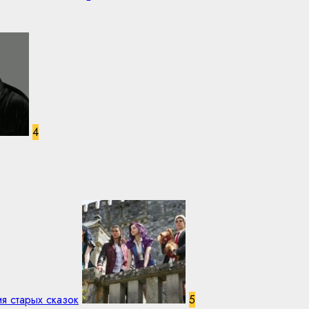
4
я старых сказок
5