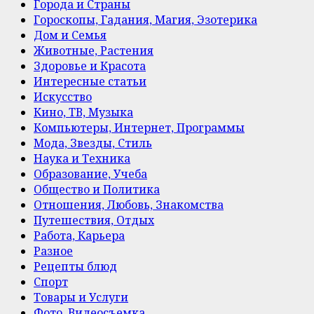
Города и Страны
Гороскопы, Гадания, Магия, Эзотерика
Дом и Семья
Животные, Растения
Здоровье и Красота
Интересные статьи
Искусство
Кино, ТВ, Музыка
Компьютеры, Интернет, Программы
Мода, Звезды, Стиль
Наука и Техника
Образование, Учеба
Общество и Политика
Отношения, Любовь, Знакомства
Путешествия, Отдых
Работа, Карьера
Разное
Рецепты блюд
Спорт
Товары и Услуги
Фото, Видеосъемка