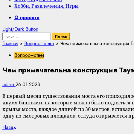
Хобби, Развлечения, Игры
Primary
О проекте
Menu
Light/Dark Button
Найти:
Главная
>
Вопрос–ответ
>
Чем примечательна конструкция Т
Вопрос–ответ
Чем примечательна конструкция Тауэ
admin
26.01.2023
В первый месяц существования моста его приходило
двумя башнями, на которые можно было подняться на
крылья моста, каждое длиной по 30 метров, вставал
одну из смотровых площадок, откуда открывается пр
Continue
Previous
Назад
post: