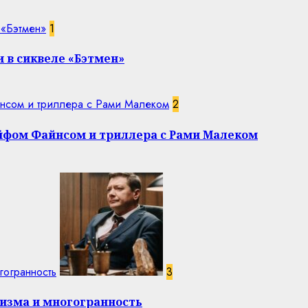
 «Бэтмен»
1
 в сиквеле «Бэтмен»
нсом и триллера с Рами Малеком
2
эйфом Файнсом и триллера с Рами Малеком
гогранность
3
изма и многогранность