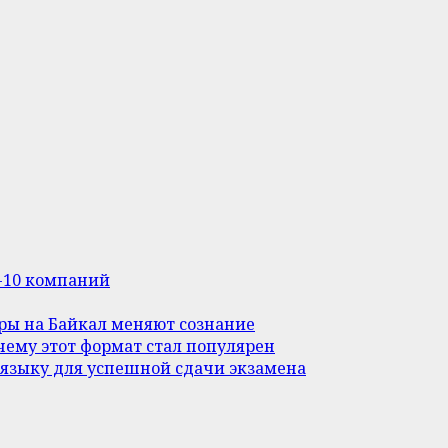
п-10 компаний
уры на Байкал меняют сознание
ему этот формат стал популярен
 языку для успешной сдачи экзамена