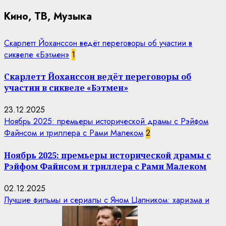
Кино, ТВ, Музыка
Скарлетт Йоханссон ведёт переговоры об участии в
сиквеле «Бэтмен»
1
Скарлетт Йоханссон ведёт переговоры об
участии в сиквеле «Бэтмен»
23.12.2025
Ноябрь 2025: премьеры исторической драмы с Рэйфом
Файнсом и триллера с Рами Малеком
2
Ноябрь 2025: премьеры исторической драмы с
Рэйфом Файнсом и триллера с Рами Малеком
02.12.2025
Лучшие фильмы и сериалы с Яном Цапником: харизма и