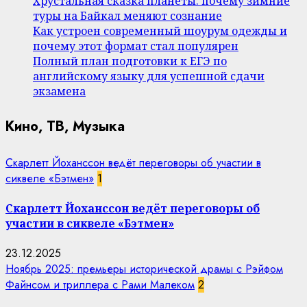
Хрустальная сказка планеты: почему зимние
туры на Байкал меняют сознание
Как устроен современный шоурум одежды и
почему этот формат стал популярен
Полный план подготовки к ЕГЭ по
английскому языку для успешной сдачи
экзамена
Кино, ТВ, Музыка
Скарлетт Йоханссон ведёт переговоры об участии в
сиквеле «Бэтмен»
1
Скарлетт Йоханссон ведёт переговоры об
участии в сиквеле «Бэтмен»
23.12.2025
Ноябрь 2025: премьеры исторической драмы с Рэйфом
Файнсом и триллера с Рами Малеком
2