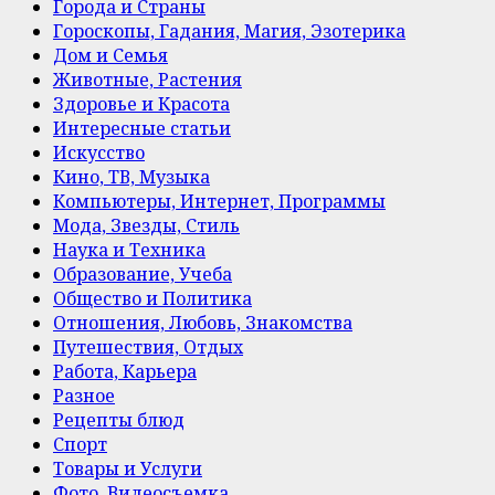
Города и Страны
Гороскопы, Гадания, Магия, Эзотерика
Дом и Семья
Животные, Растения
Здоровье и Красота
Интересные статьи
Искусство
Кино, ТВ, Музыка
Компьютеры, Интернет, Программы
Мода, Звезды, Стиль
Наука и Техника
Образование, Учеба
Общество и Политика
Отношения, Любовь, Знакомства
Путешествия, Отдых
Работа, Карьера
Разное
Рецепты блюд
Спорт
Товары и Услуги
Фото, Видеосъемка