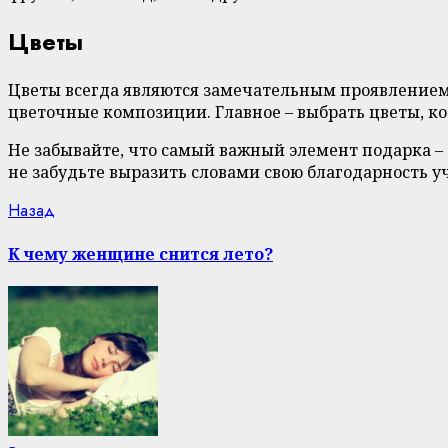
Цветы
Цветы всегда являются замечательным проявлением
цветочные композиции. Главное – выбрать цветы, к
Не забывайте, что самый важный элемент подарка – 
не забудьте выразить словами свою благодарность у
Continue
Previous
Назад
post:
Reading
К чему женщине снится лето?