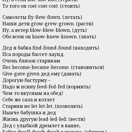
То того он cost-cost-cost. (стоить)
Самолеты fly-flew-flown. (летать)
Наши дети grow-grew-grown. (расти)
Ну, а ветер blow-blew-blown, (дуть)
Обо всем он know-knew-known. (знать)
Дед и бабка find-found-found (находить)
Пса породы бассет-хаунд.
Очень близок старикам
Пес become-became-become. (становиться)
Give-gave-given дед ему (давать)
Дорогую бастурму –
Надо ж псину feed-fed-fed (кормить)
Чем-то вкусным на обед!
Себе же сала и котлет
Старики не let-let-let. (позволять)
Нынче бабушка и дед
Жизнь другую lead-led-led: (вести)
Дед с улыбкой дремлет в ванне,