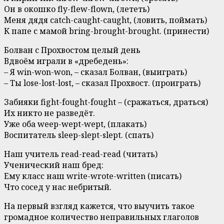
Он в окошко fly-flew-flown, (лететь)
Меня дядя catch-caught-caught, (ловить, поймать)
К папе с мамой bring-brought-brought. (принести)
Болван с Прохвостом целый день
Вдвоём играли в «дребедень»:
– Я win-won-won, – сказал Болван, (выиграть)
– Ты lose-lost-lost, – сказал Прохвост. (проиграть)
Забияки fight-fought-fought – (сражаться, драться)
Их никто не разведёт.
Уже оба weep-wept-wept, (плакать)
Воспитатель sleep-slept-slept. (спать)
Наш учитель read-read-read (читать)
Ученический наш бред:
Ему класс наш write-wrote-written (писать)
Что сосед у нас небритый.
На первый взгляд кажется, что выучить такое
громадное количество неправильных глаголов