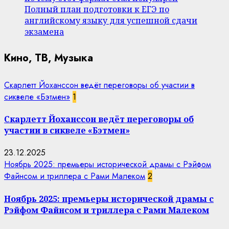
Полный план подготовки к ЕГЭ по
английскому языку для успешной сдачи
экзамена
Кино, ТВ, Музыка
Скарлетт Йоханссон ведёт переговоры об участии в
сиквеле «Бэтмен»
1
Скарлетт Йоханссон ведёт переговоры об
участии в сиквеле «Бэтмен»
23.12.2025
Ноябрь 2025: премьеры исторической драмы с Рэйфом
Файнсом и триллера с Рами Малеком
2
Ноябрь 2025: премьеры исторической драмы с
Рэйфом Файнсом и триллера с Рами Малеком