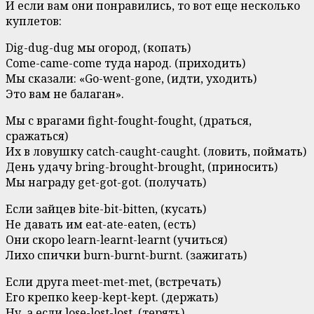
И если вам они понравились, то вот еще несколько
куплетов:
Dig-dug-dug мы огород, (копать)
Come-came-come туда народ. (приходить)
Мы сказали: «Go-went-gone, (идти, уходить)
Это вам не балаган».
Мы с врагами fight-fought-fought, (драться,
сражаться)
Их в ловушку catch-caught-caught. (ловить, поймать)
День удачу bring-brought-brought, (приносить)
Мы награду get-got-got. (получать)
Если зайцев bite-bit-bitten, (кусать)
Не давать им eat-ate-eaten, (есть)
Они скоро learn-learnt-learnt (учиться)
Лихо спички burn-burnt-burnt. (зажигать)
Если друга meet-met-met, (встречать)
Его крепко keep-kept-kept. (держать)
Ну, а если lose-lost-lost, (терять)