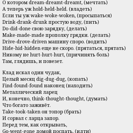
О котором dream-dreamt-dreamt, (мечтать)
А теперь уж hold-held-held. (владеть)
Если ты уж wake-woke-woken, (просыпаться)
Drink-drank-drunk простую воду, (пить)
Do-did-done свою зарядку, (делать)
Make-made-made прополку грядки. (делать)
Drive-drove-driven машину споро. (водить)
Hide-hid-hidden еще не скоро. (прятаться, прятать)
Никому не hurt-hurt-hurt, (причинять боль)
Там, глядишь, и повезет.
Клад искал один чудак,
Целый месяц dig-dug-dug, (копать)
Find-found-found наконец (находить)
Металлический ларец
И, конечно, think-thought-thought, (думать)
Что богато заживёт.
Take-took-taken он топор (брать)
И сорвал с ларца запор.
Перед тем, как открывать,
Go-went-gone домой поспать, (идти)