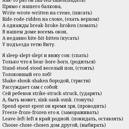
Как-то раз он fall-fell-fallen(падать)
Прямо с нашего балкона,
Write-wrote-written на стене, (писать)
Ride-rode-ridden на слоне, (ехать верхом)
А однажды break-broke-broken (ломать)
В нашем доме восемь окон,
А недавно bite-bit-bitten (кусать)
У подъезда тетю Виту.
Я sleep-slept-slept и вижу сон: (спать)
Только что я bear-bore-born. (родиться)
Stand-stood-stood веселый поп, (стоять)
Толоконный его лоб!
Shake-shook-shaken бородой, (трясти)
Рассуждает сам с собой:
Сей ребенок strike-struck-struck, (ударять)
А, быть может, sink-sank-sunk. (тонуть)
Spend-spent-spent он время зря, (проводить)
Freeze-froze-frozen его я. (замораживать)
Leave-left-left я край родной. (покидать, оставлять)
Choose-chose-chosen дом другой, (выбирать)