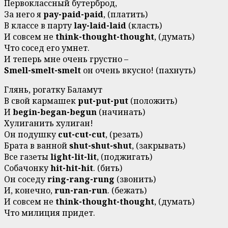
Первоклассный бутерброд,
За него я
pay-paid-paid
, (платить)
В классе в парту
lay-laid-laid
(класть)
И совсем не
think-thought-thought
, (думать)
Что сосед его умнет.
И теперь мне очень грустно –
Smell-smelt-smelt
он очень вкусно! (пахнуть)
Глянь, рогатку Баламут
В свой кармашек
put-put-put
(положить)
И
begin-began-begun
(начинать)
Хулиганить хулиган!
Он подушку
cut-cut-cut
, (резать)
Брата в ванной
shut-shut-shut
, (закрывать)
Все газеты
light-lit-lit
, (поджигать)
Собачонку
hit-hit-hit
. (бить)
Он соседу
ring-rang-rung
(звонить)
И, конечно,
run-ran-run
. (бежать)
И совсем не
think-thought-thought
, (думать)
Что милиция придет.