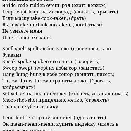
Я ride-rode-ridden очень рад (ехать верхом)
Leap-leapt-leapt на маскарад. (скакать, прыгать)
Если маску take-took-taken, (брать)
Вы mistake-mistook-mistaken, (ошибаться)
Не узнаете меня
И не стащите с коня.
Spell-spelt-spelt любое слово. (произносить по
буквам)
Speak-spoke-spoken его снова. (говорить)
Sweep-swept-swept из избы сор, (заметать)
Hang-hung-hung в избе топор. (вешать, висеть)
Throw-threw-thrown гранаты ловко, (бросать,
выбрасывать)
Set-set-set на пол винтовку, (ставить, устанавливать)
Shoot-shot-shot прицельно, метко, (стрелять)
Только не убей соседку.
Lend-lent-lent врачу копейку: (одалживать)
Он mean-meant-meant купить индейку, (иметь в
виду, подразумевать)