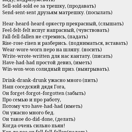
Sell-sold-sold ее за трешку, (продавать)
Send-sent-sent друзьям матрешку. (посылать)
Hear-heard-heard оркестр прекрасный, (слышать)
Feel-felt-felt испуг напрасный, (чувствовать)
Fall-fell-fallen не стремись, (падать)
Rise-rose-risen и разберись. (подниматься, вставать)
Wear-wore-worn перо на шляпу. (носить)
Write-wrote-written для нас кантату. (писать)
Have-had-had простой девиз, (иметь)
Win-won-won солидный приз. (выигрывать).
Drink-drank-drunk ужасно много (пить)
Наш соседский дядя Гога,
Он forget-forgot–forgotten (забыть)
Про семью и про работу,
Потому что have-had-had (иметь)
Он ужасно много бед.
Он такое do-did-done, (делать)
Когда очень сильно пьян!