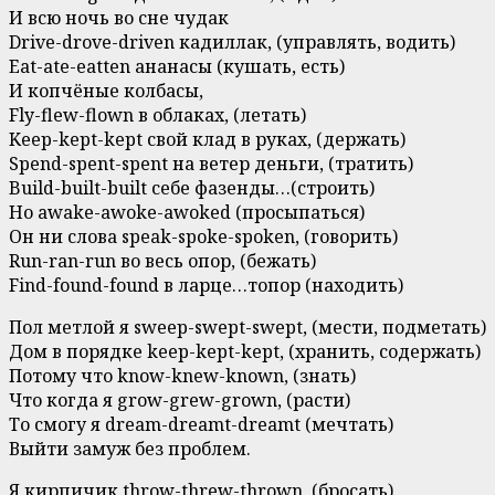
И всю ночь во сне чудак
Drive-drove-driven кадиллак, (управлять, водить)
Eat-ate-eatten ананасы (кушать, есть)
И копчёные колбасы,
Fly-flew-flown в облаках, (летать)
Keep-kept-kept свой клад в руках, (держать)
Spend-spent-spent на ветер деньги, (тратить)
Build-built-built себе фазенды…(строить)
Но awake-awoke-awoked (просыпаться)
Он ни слова speak-spoke-spoken, (говорить)
Run-ran-run во весь опор, (бежать)
Find-found-found в ларце…топор (находить)
Пол метлой я sweep-swept-swept, (мести, подметать)
Дом в порядке keep-kept-kept, (хранить, содержать)
Потому что know-knew-known, (знать)
Что когда я grow-grew-grown, (расти)
То смогу я dream-dreamt-dreamt (мечтать)
Выйти замуж без проблем.
Я кирпичик throw-threw-thrown, (бросать)