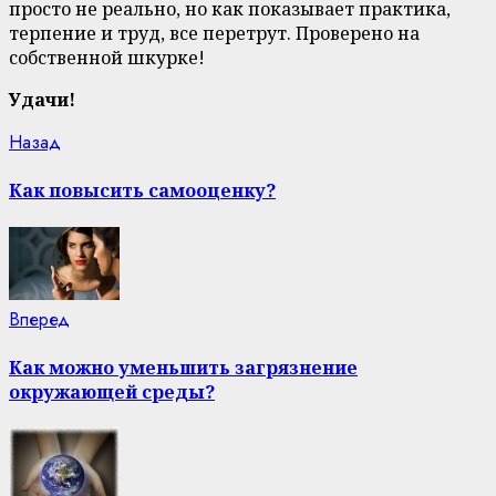
просто не реально, но как показывает практика,
терпение и труд, все перетрут. Проверено на
собственной шкурке!
Удачи!
Continue
Previous
Назад
post:
Reading
Как повысить самооценку?
Next
Вперед
post:
Как можно уменьшить загрязнение
окружающей среды?