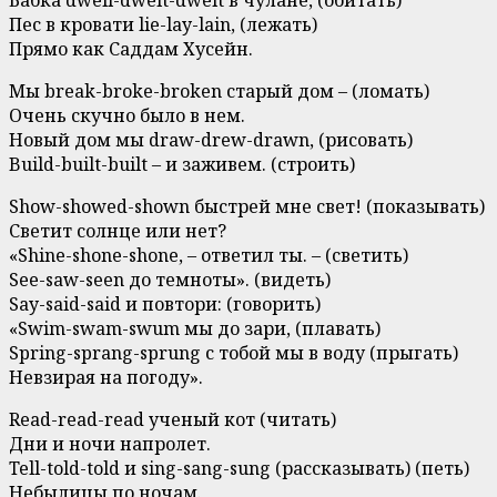
Бабка dwell-dwelt-dwelt в чулане, (обитать)
Пес в кровати lie-lay-lain, (лежать)
Прямо как Саддам Хусейн.
Мы break-broke-broken старый дом – (ломать)
Очень скучно было в нем.
Новый дом мы draw-drew-drawn, (рисовать)
Build-built-built – и заживем. (строить)
Show-showed-shown быстрей мне свет! (показывать)
Светит солнце или нет?
«Shine-shone-shone, – ответил ты. – (светить)
See-saw-seen до темноты». (видеть)
Say-said-said и повтори: (говорить)
«Swim-swam-swum мы до зари, (плавать)
Spring-sprang-sprung с тобой мы в воду (прыгать)
Невзирая на погоду».
Read-read-read ученый кот (читать)
Дни и ночи напролет.
Tell-told-told и sing-sang-sung (рассказывать) (петь)
Небылицы по ночам.