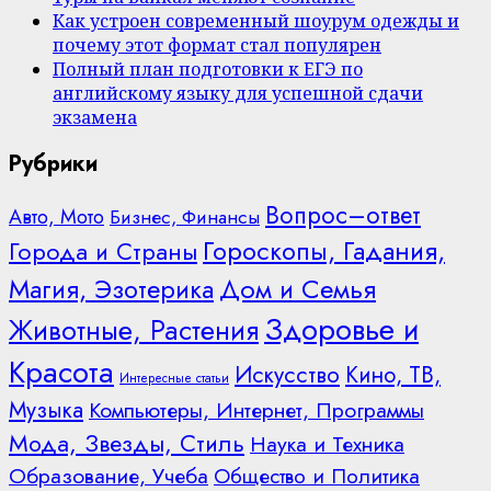
Как устроен современный шоурум одежды и
почему этот формат стал популярен
Полный план подготовки к ЕГЭ по
английскому языку для успешной сдачи
экзамена
Рубрики
Вопрос–ответ
Авто, Мото
Бизнес, Финансы
Гороскопы, Гадания,
Города и Страны
Дом и Семья
Магия, Эзотерика
Здоровье и
Животные, Растения
Красота
Искусство
Кино, ТВ,
Интересные статьи
Музыка
Компьютеры, Интернет, Программы
Мода, Звезды, Стиль
Наука и Техника
Образование, Учеба
Общество и Политика