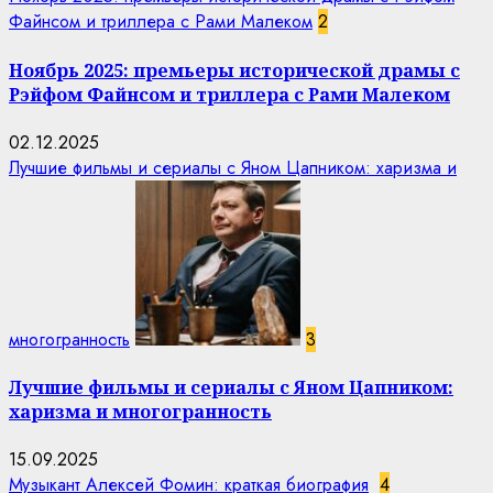
Файнсом и триллера с Рами Малеком
2
Ноябрь 2025: премьеры исторической драмы с
Рэйфом Файнсом и триллера с Рами Малеком
02.12.2025
Лучшие фильмы и сериалы с Яном Цапником: харизма и
многогранность
3
Лучшие фильмы и сериалы с Яном Цапником:
харизма и многогранность
15.09.2025
Музыкант Алексей Фомин: краткая биография
4