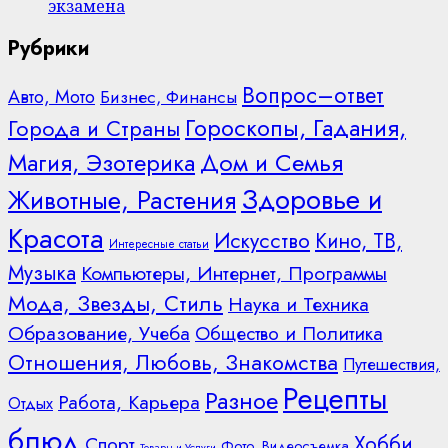
экзамена
Рубрики
Вопрос–ответ
Авто, Мото
Бизнес, Финансы
Гороскопы, Гадания,
Города и Страны
Дом и Семья
Магия, Эзотерика
Здоровье и
Животные, Растения
Красота
Искусство
Кино, ТВ,
Интересные статьи
Музыка
Компьютеры, Интернет, Программы
Мода, Звезды, Стиль
Наука и Техника
Образование, Учеба
Общество и Политика
Отношения, Любовь, Знакомства
Путешествия,
Рецепты
Разное
Работа, Карьера
Отдых
блюд
Хобби,
Спорт
Фото, Видеосъемка
Товары и Услуги