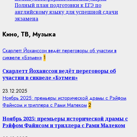
Полный план подготовки к ЕГЭ по
английскому языку для успешной сдачи
экзамена
Кино, ТВ, Музыка
Скарлетт Йоханссон ведёт переговоры об участии в
сиквеле «Бэтмен»
1
Скарлетт Йоханссон ведёт переговоры об
участии в сиквеле «Бэтмен»
23.12.2025
Ноябрь 2025: премьеры исторической драмы с Рэйфом
Файнсом и триллера с Рами Малеком
2
Ноябрь 2025: премьеры исторической драмы с
Рэйфом Файнсом и триллера с Рами Малеком