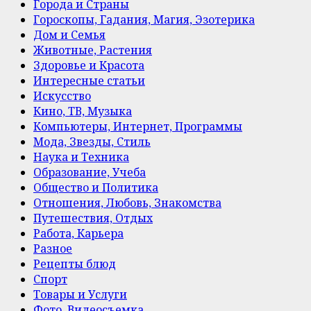
Города и Страны
Гороскопы, Гадания, Магия, Эзотерика
Дом и Семья
Животные, Растения
Здоровье и Красота
Интересные статьи
Искусство
Кино, ТВ, Музыка
Компьютеры, Интернет, Программы
Мода, Звезды, Стиль
Наука и Техника
Образование, Учеба
Общество и Политика
Отношения, Любовь, Знакомства
Путешествия, Отдых
Работа, Карьера
Разное
Рецепты блюд
Спорт
Товары и Услуги
Фото, Видеосъемка