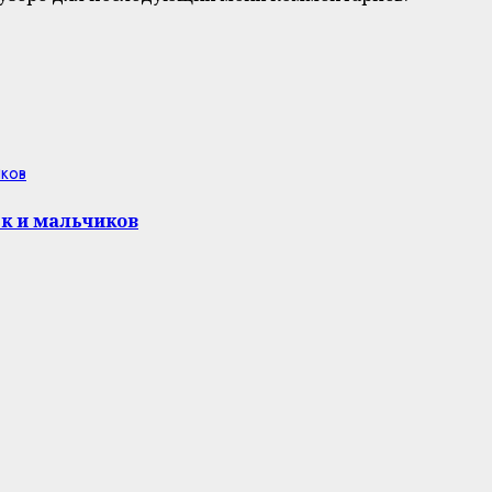
ков
к и мальчиков