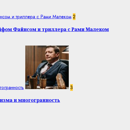
нсом и триллера с Рами Малеком
2
эйфом Файнсом и триллера с Рами Малеком
гогранность
3
изма и многогранность