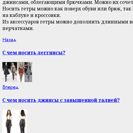
джинсами, облегающими брючками. Можно их сочета
Носить гетры можно как поверх обуви или брюк, так
на каблуке и кроссовки.
Из аксессуаров гетры можно дополнить длинными
перчатками.
Continue
Previous
Назад
post:
Reading
С чем носить леггинсы?
Next
Вперед
post:
С чем носить джинсы с завышенной талией?