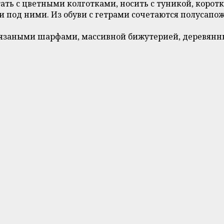
ть с цветными колготками, носить с туникой, корот
 и под ними. Из обуви с гетрами сочетаются полусапо
 вязаными шарфами, массивной бижутерией, деревя