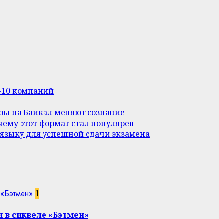
п-10 компаний
уры на Байкал меняют сознание
ему этот формат стал популярен
 языку для успешной сдачи экзамена
 «Бэтмен»
1
 в сиквеле «Бэтмен»