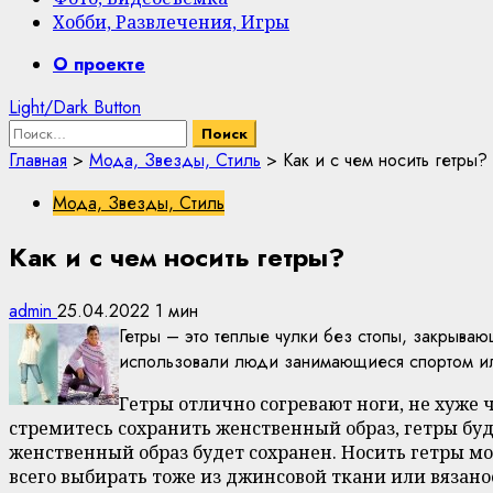
Хобби, Развлечения, Игры
Primary
О проекте
Menu
Light/Dark Button
Найти:
Главная
>
Мода, Звезды, Стиль
>
Как и с чем носить гетры?
Мода, Звезды, Стиль
Как и с чем носить гетры?
admin
25.04.2022
1 мин
Гетры – это теплые чулки без стопы, закрываю
использовали люди занимающиеся спортом или
Гетры отлично согревают ноги, не хуже
стремитесь сохранить женственный образ, гетры буд
женственный образ будет сохранен. Носить гетры м
всего выбирать тоже из джинсовой ткани или вязано