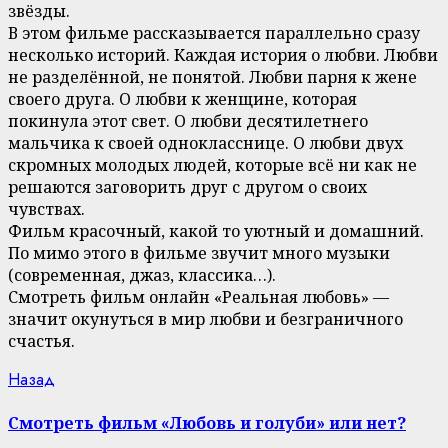
звёзды.
В этом фильме рассказывается параллельно сразу
несколько историй. Каждая история о любви. Любви
не разделённой, не понятой. Любви парня к жене
своего друга. О любви к женщине, которая
покинула этот свет. О любви десятилетнего
мальчика к своей однокласснице. О любви двух
скромных молодых людей, которые всё ни как не
решаются заговорить друг с другом о своих
чувствах.
Фильм красочный, какой то уютный и домашний.
По мимо этого в фильме звучит много музыки
(современная, джаз, классика…).
Смотреть фильм онлайн «Реальная любовь» —
значит окунуться в мир любви и безграничного
счастья.
Continue
Previous
Назад
post:
Reading
Смотреть фильм «Любовь и голуби» или нет?