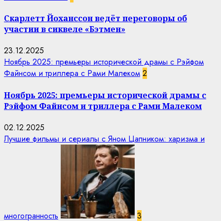
Скарлетт Йоханссон ведёт переговоры об
участии в сиквеле «Бэтмен»
23.12.2025
Ноябрь 2025: премьеры исторической драмы с Рэйфом
Файнсом и триллера с Рами Малеком
2
Ноябрь 2025: премьеры исторической драмы с
Рэйфом Файнсом и триллера с Рами Малеком
02.12.2025
Лучшие фильмы и сериалы с Яном Цапником: харизма и
многогранность
3