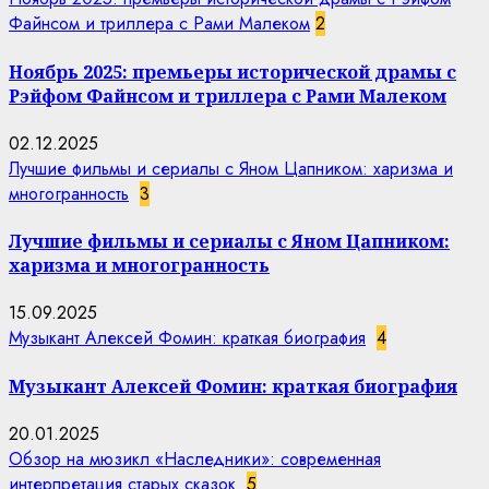
Файнсом и триллера с Рами Малеком
2
Ноябрь 2025: премьеры исторической драмы с
Рэйфом Файнсом и триллера с Рами Малеком
02.12.2025
Лучшие фильмы и сериалы с Яном Цапником: харизма и
многогранность
3
Лучшие фильмы и сериалы с Яном Цапником:
харизма и многогранность
15.09.2025
Музыкант Алексей Фомин: краткая биография
4
Музыкант Алексей Фомин: краткая биография
20.01.2025
Обзор на мюзикл «Наследники»: современная
интерпретация старых сказок
5