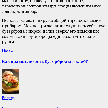
масло и икру, по вкусу. Специально перед
тарелочкой с икрой кладут специальный именно
для икры прибор.
Нельзя доставать икру из общей тарелочки своим
прибором. Можно при желании улучшить себе вкус
бутерброда с икрой, полив сверху его лимонным
соком. Такие бутерброды едят исключительно
руками.
Continue
Previous
Назад
post:
Reading
Как правильно есть бутерброды и хлеб?
Next
Вперед
post: